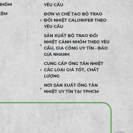
 NHÔM
YÊU CẦU
KẼM
ĐƠN VỊ CHẾ TẠO BỘ TRAO
ĐỔI NHIỆT CALORIFER THEO
YÊU CẦU
SẢN XUẤT BỘ TRAO ĐỔI
NHIỆT CÁNH NHÔM THEO YÊU
CẦU, GIA CÔNG UY TÍN - BÁO
GIÁ NHANH
CUNG CẤP ỐNG TẢN NHIỆT
CÁC LOẠI GIÁ TỐT, CHẤT
LƯỢNG
NƠI SẢN XUẤT ỐNG TẢN
NHIỆT UY TÍN TẠI TPHCM