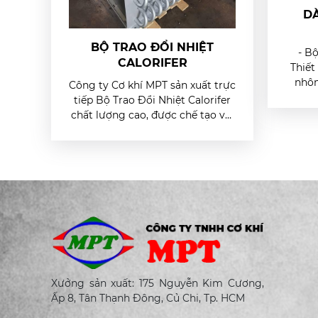
DÀ
BỘ TRAO ĐỔI NHIỆT
- Bộ
CALORIFER
Thiết
nhôm
Công ty Cơ khí MPT sản xuất trực
ống cá
tiếp Bộ Trao Đổi Nhiệt Calorifer
đổi nh
chất lượng cao, được chế tạo với
tra
độ chính xác và độ bền vượt trội.
Hệ thống trao đổi nhiệt giá rẻ,
hiệu suất cao.
Xưởng sản xuất: 175 Nguyễn Kim Cương,
Ấp 8, Tân Thạnh Đông, Củ Chi, Tp. HCM