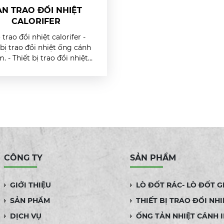
N TRAO ĐỔI NHIỆT
CALORIFER
 trao đổi nhiệt calorifer -
 bị trao đổi nhiệt ống cánh
. - Thiết bị trao đổi nhiệt
nh inox 304. - Thiết bị trao
iệt ống cánh kẽm. - Thiết bị
o đổi nhiệt ống điện trở.
CÔNG TY
SẢN PHẨM
GIỚI THIỆU
LÒ ĐỐT RÁC- LÒ ĐỐT G
SẢN PHẨM
THIẾT BỊ TRAO ĐỔI NHI
DỊCH VỤ
ỐNG TẢN NHIỆT CÁNH 