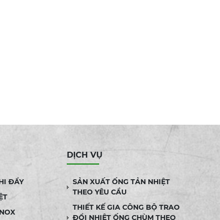
DỊCH VỤ
HI ĐẨY
SẢN XUẤT ỐNG TẢN NHIỆT
THEO YÊU CẦU
ỆT
THIẾT KẾ GIA CÔNG BỘ TRAO
INOX
ĐỔI NHIỆT ỐNG CHÙM THEO