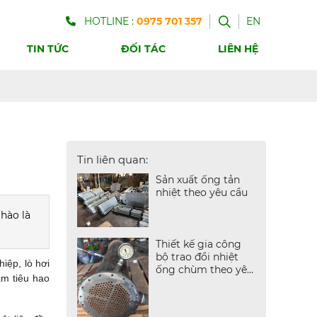
HOTLINE :
0975 701 357
EN
TIN TỨC
ĐỐI TÁC
LIÊN HỆ
Tin liên quan:
Sản xuất ống tản
nhiệt theo yêu cầu
 hào là
Thiết kế gia công
bộ trao đổi nhiệt
iệp, lò hơi
ống chùm theo yêu
ảm tiêu hao
cầu