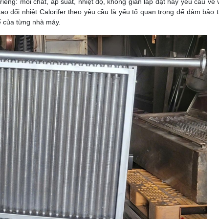
êng: môi chất, áp suất, nhiệt độ, không gian lắp đặt hay yêu cầu về v
rao đổi nhiệt Calorifer theo yêu cầu là yếu tố quan trọng để đảm bảo th
tế của từng nhà máy.