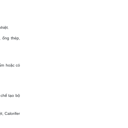
nhiệt.
, ống thép,
 ẩm hoặc có
 chế tạo bộ
ệt,
Calorifer