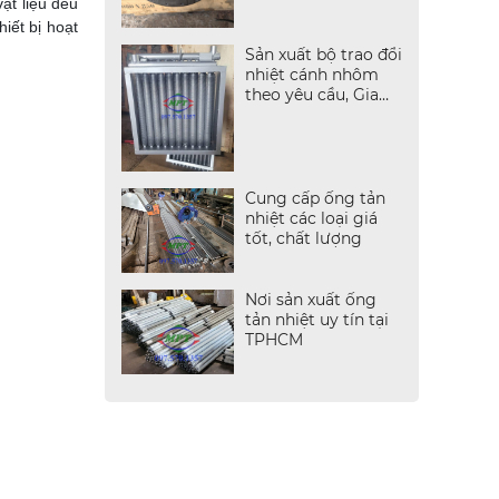
ật liệu đều
iết bị hoạt
Sản xuất bộ trao đổi
nhiệt cánh nhôm
theo yêu cầu, Gia
công uy tín - Báo
giá nhanh
Cung cấp ống tản
nhiệt các loại giá
tốt, chất lượng
Nơi sản xuất ống
tản nhiệt uy tín tại
TPHCM