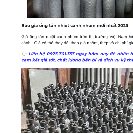
Báo giá ống tản nhiệt cánh nhôm mới nhất 2025
Giá ống tản nhiệt cánh nhôm trên thị trường Việt Nam hiệ
cánh . Giá có thể thay đổi theo giá nhôm, thép và chi phí gi
Liên hệ 0975.701.357 ngay hôm nay để nhận b
👉
cam kết giá tốt, chất lượng bền bỉ và dịch vụ kỹ t