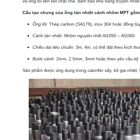
và ống lõi liên kết chặt chẽ, đảm bảo khả năng truyền nhiệ
Cấu tạo chung của ống tản nhiệt cánh nhôm MPT gồm
Ống lõi
: Thép carbon (SA179), inox 304 hoặc đồng tùy
Cánh tản nhiệt
: Nhôm nguyên chất Al1050 – Al1060
Chiều dài tiêu chuẩn:
3m, 4m, có thể đặt theo kích thư
Bước cánh
: 2mm, 2.5mm, 3mm hoặc theo yêu cầu kỹ 
Sản phẩm được ứng dụng trong calorifer sấy, bộ gia nhiệt, 