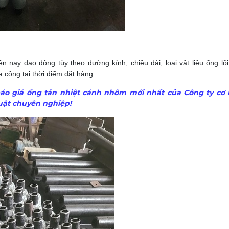
n nay dao động tùy theo đường kính, chiều dài, loại vật liệu ống lõ
a công tại thời điểm đặt hàng.
áo giá ống tản nhiệt cánh nhôm mới nhất của Công ty cơ 
huật chuyên nghiệp!