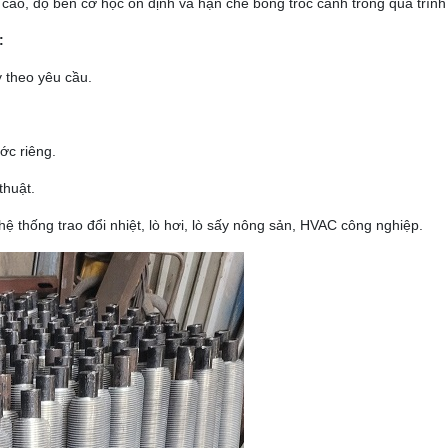
t cao, độ bền cơ học ổn định và hạn chế bong tróc cánh trong quá trìn
:
 theo yêu cầu.
ớc riêng.
thuật.
hệ thống trao đổi nhiệt, lò hơi, lò sấy nông sản, HVAC công nghiệp.