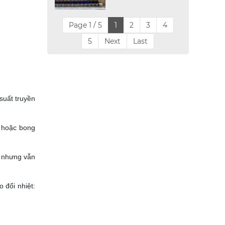
Page 1 / 5
1
2
3
4
5
Next
Last
suất truyền
g hoặc bong
n nhưng vẫn
 đổi nhiệt: