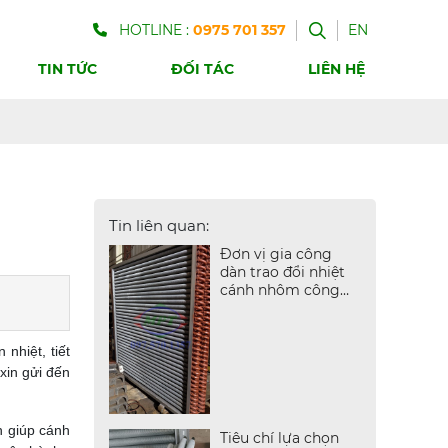
HOTLINE :
0975 701 357
EN
TIN TỨC
ĐỐI TÁC
LIÊN HỆ
Tin liên quan:
Đơn vị gia công
dàn trao đổi nhiệt
cánh nhôm công
nghiệp
nhiệt, tiết
 xin gửi đến
h giúp cánh
Tiêu chí lựa chọn