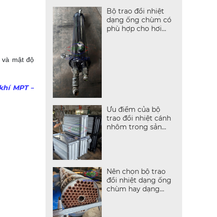
Bộ trao đổi nhiệt
dạng ống chùm có
phù hợp cho hơi
nước không?
i và mật độ
khí MPT –
Ưu điểm của bộ
trao đổi nhiệt cánh
nhôm trong sản
xuất
Nên chọn bộ trao
đổi nhiệt dạng ống
chùm hay dạng
tấm?