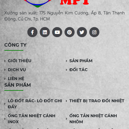
Ống chùm, dạng tấm,
dạng phẳng....
Xưởng sản xuất: 175 Nguyễn Kim Cương, Ấp 8, Tân Thạnh
Đông, Củ Chi, Tp. HCM
CÔNG TY
GIỚI THIỆU
SẢN PHẨM
DỊCH VỤ
ĐỐI TÁC
LIÊN HỆ
SẢN PHẨM
LÒ ĐỐT RÁC- LÒ ĐỐT GHI
THIẾT BỊ TRAO ĐỔI NHIỆT
ĐẨY
ỐNG TẢN NHIỆT CÁNH
ỐNG TẢN NHIỆT CÁNH
INOX
NHÔM