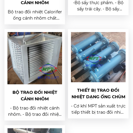
-Bộ sấy thực phẩm. - Bộ
CÁNH NHÔM
sấy trái cây. - Bộ sấy
Bộ trao đổi nhiệt Calorifer
không khí. - Cơ khí MPT
ống cánh nhôm chất
chế tạo bộ sấy thực phẩm
lượng cao, thiết kế tối ưu
sử dụng ống trao đổi
cho hệ thống sấy và
nhiệt. - Đảm bảo sản
HVAC. Hiệu suất truyền
phẩm đáp ứng mọi yêu
nhiệt vượt trội, bền bỉ, gia
cầu về kỹ thuật và chất
công theo yêu cầu. Liên
lượng.
hệ 097.570.1357 để nhận
báo giá tốt nhất!
THIẾT BỊ TRAO ĐỔI
BỘ TRAO ĐỔI NHIỆT
NHIỆT DẠNG ỐNG CHÙM
CÁNH NHÔM
- Cơ khí MPT sản xuất trực
- Bộ trao đổi nhiệt cánh
tiếp thiết bị trao đổi nhiệt
nhôm. - Bộ trao đổi nhiệt.
dạng ống chùm giúp đạt
- Bộ trao đổi nhiệt
hiệu quả tản nhiệt cao. -
calorifer. - Cơ khí MPT
Thiết bị trao đổi nhiệt