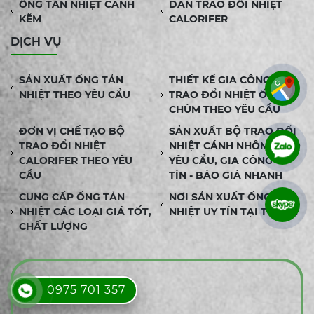
ỐNG TẢN NHIỆT CÁNH
DÀN TRAO ĐỔI NHIỆT
KẼM
CALORIFER
DỊCH VỤ
SẢN XUẤT ỐNG TẢN
THIẾT KẾ GIA CÔNG BỘ
NHIỆT THEO YÊU CẦU
TRAO ĐỔI NHIỆT ỐNG
CHÙM THEO YÊU CẦU
ĐƠN VỊ CHẾ TẠO BỘ
SẢN XUẤT BỘ TRAO ĐỔI
TRAO ĐỔI NHIỆT
NHIỆT CÁNH NHÔM THEO
CALORIFER THEO YÊU
YÊU CẦU, GIA CÔNG UY
CẦU
TÍN - BÁO GIÁ NHANH
CUNG CẤP ỐNG TẢN
NƠI SẢN XUẤT ỐNG TẢN
NHIỆT CÁC LOẠI GIÁ TỐT,
NHIỆT UY TÍN TẠI TPHCM
CHẤT LƯỢNG
0975 701 357