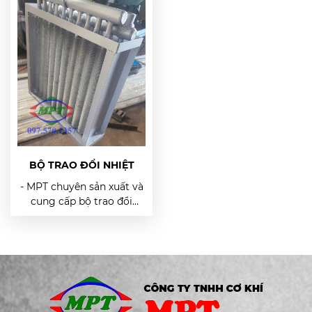
chuyên sản xuất và cung
dạng ống chùm là một
cấp bộ trao đổi nhiệt cánh
trong những dạng thiết
nhôm. - Vật liệu ống thép
bị trao đổi nhiệt, khác biệt
đúc: SA179. - Vật liệu cánh
nằm ở chất tản nhiệt
nhôm: Al 106. - Tiêu
được ngăn cách qua biên
chuẩn SCH 40. - Đơn
dạng ống.
hàng được thiết kế theo
từng yêu cầu riêng của
khách hàng.
BỘ TRAO ĐỔI NHIỆT
- MPT chuyên sản xuất và
cung cấp bộ trao đổi
nhiệt cánh nhôm/ cánh
kẽm. - Đáp ứng đơn hàng
được thiết kế theo yêu
cầu của khách hàng. -
Đảm bảo chất lượng sản
phẩm và giá thành phù
hợp. - Dòng sản phẩm: