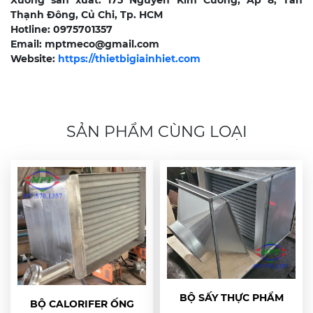
Xưởng sản xuất: 175 Nguyễn Kim Cương, Ấp 8, Tân
Thạnh Đông, Củ Chi, Tp. HCM
Hotline: 0975701357
Email: mptmeco@gmail.com
Website:
https://thietbigiainhiet.com
SẢN PHẨM CÙNG LOẠI
BỘ SẤY THỰC PHẨM
BỘ CALORIFER ỐNG