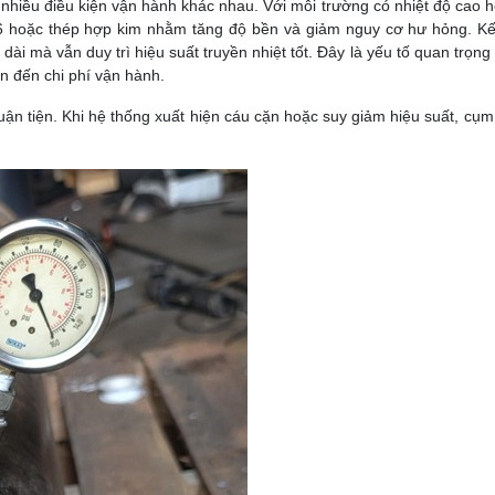
ới nhiều điều kiện vận hành khác nhau. Với môi trường có nhiệt độ cao 
16 hoặc thép hợp kim nhằm tăng độ bền và giảm nguy cơ hư hỏng. K
dài mà vẫn duy trì hiệu suất truyền nhiệt tốt. Đây là yếu tố quan trọng
n đến chi phí vận hành.
uận tiện. Khi hệ thống xuất hiện cáu cặn hoặc suy giảm hiệu suất, cụm