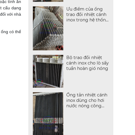
hoặc tính ăn
ết cấu dạng
Ưu điểm của ống
trao đổi nhiệt cánh
 đối với nhà
inox trong hệ thống
hơi nóng
 ống có thể
Bộ trao đổi nhiệt
cánh inox cho lò sấy
tuần hoàn gió nóng
Ống tản nhiệt cánh
inox dùng cho hơi
nước nóng công
nghiệp