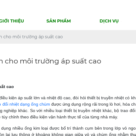
GIỚI THIỆU
SẢN PHẨM
DỊCH VỤ
m cho môi trường áp suất cao
m cho môi trường áp suất cao
uất cao
ều kiện áp suất lớn và nhiệt độ cao, đòi hỏi thiết bị truyền nhiệt có k
o đổi nhiệt dạng ống chùm
được ứng dụng rộng rãi trong lò hơi, hóa chấ
g nghiệp khác.
So với nhiều loại thiết bị truyền nhiệt khác, bộ trao đổ
 tùy chỉnh theo điều kiện vận hành thực tế của từng nhà máy.
sử dụng nhiều ống kim loại được bố trí thành cụm bên trong lớp vỏ ngo
 còn lại lưu thông ở khoảng không gian giữa vỏ và chùm ống nhằm th