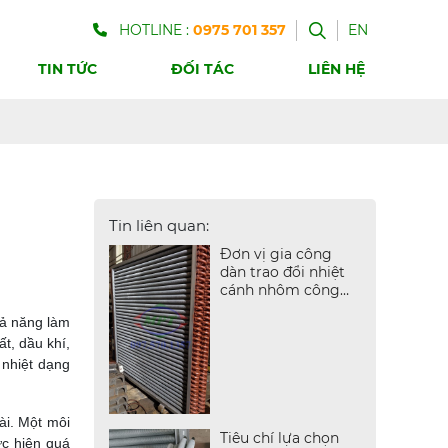
HOTLINE :
0975 701 357
EN
TIN TỨC
ĐỐI TÁC
LIÊN HỆ
Tin liên quan:
Đơn vị gia công
dàn trao đổi nhiệt
cánh nhôm công
nghiệp
hả năng làm
t, dầu khí,
i nhiệt dạng
ài. Một môi
Tiêu chí lựa chọn
ực hiện quá