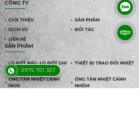
CÔNG TY
GIỚI THIỆU
SẢN PHẨM
DỊCH VỤ
ĐỐI TÁC
LIÊN HỆ
SẢN PHẨM
LÒ ĐỐT RÁC- LÒ ĐỐT GHI
THIẾT BỊ TRAO ĐỔI NHIỆT
ĐẨY
0975 701 357
ỐNG TẢN NHIỆT CÁNH
ỐNG TẢN NHIỆT CÁNH
INOX
NHÔM
ỐNG TẢN NHIỆT CÁNH
DÀN TRAO ĐỔI NHIỆT
KẼM
CALORIFER
DỊCH VỤ
SẢN XUẤT ỐNG TẢN
THIẾT KẾ GIA CÔNG BỘ
NHIỆT THEO YÊU CẦU
TRAO ĐỔI NHIỆT ỐNG