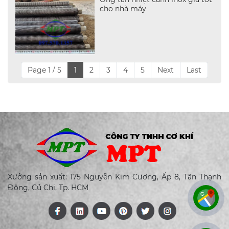
cho nhà máy
Page 1 / 5
1
2
3
4
5
Next
Last
Xưởng sản xuất: 175 Nguyễn Kim Cương, Ấp 8, Tân Thạnh
Đông, Củ Chi, Tp. HCM