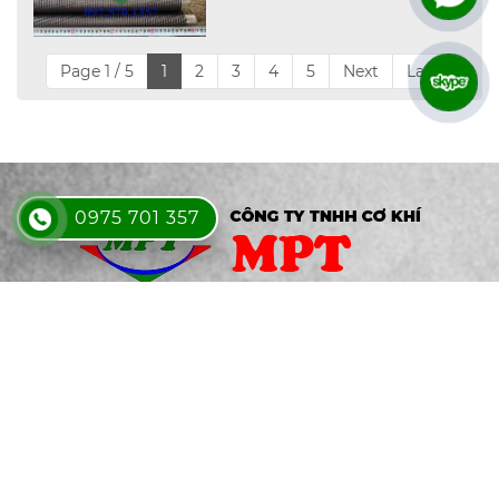
Page 1 / 5
1
2
3
4
5
Next
Last
0975 701 357
Xưởng sản xuất: 175 Nguyễn Kim Cương, Ấp 8, Tân Thạnh
Đông, Củ Chi, Tp. HCM
CÔNG TY
GIỚI THIỆU
SẢN PHẨM