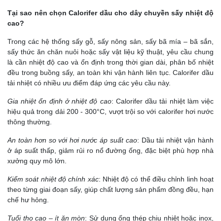
Tại sao nên chọn Calorifer dầu cho dây chuyền sấy nhiệt độ
cao?
Trong các hệ thống sấy gỗ, sấy nông sản, sấy bã mía – bã sắn,
sấy thức ăn chăn nuôi hoặc sấy vật liệu kỹ thuật, yêu cầu chung
là cần n
hiệt độ cao và ổn định trong thời gian dài, p
hân bố nhiệt
đều trong buồng sấy, a
n toàn khi vận hành liên tục.
Calorifer dầu
tải nhiệt có nhiều ưu điểm đáp ứng các yêu cầu này.
Gia nhiệt ổn định ở nhiệt độ cao
: Calorifer dầu tải nhiệt làm việc
hiệu quả trong dải 200 - 300°C, vượt trội so với calorifer hơi nước
thông thường.
An toàn hơn so với hơi nước áp suất cao
: Dầu tải nhiệt vận hành
ở áp suất thấp, giảm rủi ro nổ đường ống, đặc biệt phù hợp nhà
xưởng quy mô lớn.
Kiểm soát nhiệt độ chính xác
: Nhiệt độ có thể điều chỉnh linh hoạt
theo từng giai đoạn sấy, giúp chất lượng sản phẩm đồng đều, hạn
chế hư hỏng.
Tuổi thọ cao – ít ăn mòn
: Sử dụng ống thép chịu nhiệt hoặc inox,