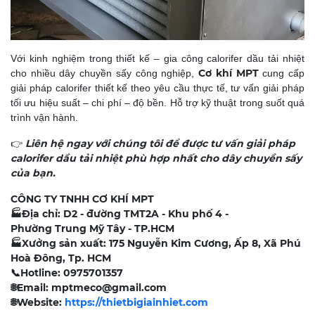
Với kinh nghiệm trong thiết kế – gia công calorifer dầu tải nhiệt
Cơ khí MPT
cho nhiều dây chuyền sấy công nghiệp,
cung cấp
giải pháp calorifer thiết kế theo yêu cầu thực tế, tư vấn giải pháp
tối ưu hiệu suất – chi phí – độ bền. Hỗ trợ kỹ thuật trong suốt quá
trình vận hành.
Liên hệ ngay với chúng tôi để được tư vấn giải pháp
👉
calorifer dầu tải nhiệt phù hợp nhất cho dây chuyền sấy
của bạn.
CÔNG TY TNHH CƠ KHÍ MPT
🏭
Địa chỉ: D2 - đường TMT2A - Khu phố 4 -
Phường Trung Mỹ Tây - TP.HCM
🏭
Xưởng sản xuất: 175 Nguyễn Kim Cương, Ấp 8, Xã Phú
Hoà Đông, Tp. HCM
📞
Hotline: 0975701357
🌐
Email: mptmeco@gmail.com
🌐
Website:
https://thietbigiainhiet.com