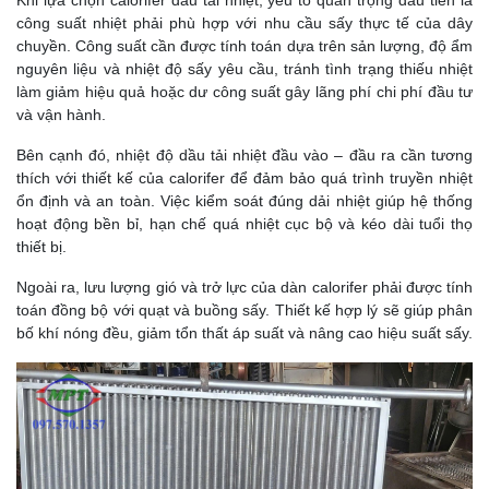
công suất nhiệt phải phù hợp với nhu cầu sấy thực tế của dây
chuyền. Công suất cần được tính toán dựa trên sản lượng, độ ẩm
nguyên liệu và nhiệt độ sấy yêu cầu, tránh tình trạng thiếu nhiệt
làm giảm hiệu quả hoặc dư công suất gây lãng phí chi phí đầu tư
và vận hành.
Bên cạnh đó, nhiệt độ dầu tải nhiệt đầu vào – đầu ra cần tương
thích với thiết kế của calorifer để đảm bảo quá trình truyền nhiệt
ổn định và an toàn. Việc kiểm soát đúng dải nhiệt giúp hệ thống
hoạt động bền bỉ, hạn chế quá nhiệt cục bộ và kéo dài tuổi thọ
thiết bị.
Ngoài ra, lưu lượng gió và trở lực của dàn calorifer phải được tính
toán đồng bộ với quạt và buồng sấy. Thiết kế hợp lý sẽ giúp phân
bố khí nóng đều, giảm tổn thất áp suất và nâng cao hiệu suất sấy.