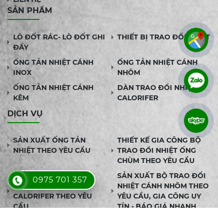
SẢN PHẨM
LÒ ĐỐT RÁC- LÒ ĐỐT GHI
THIẾT BỊ TRAO ĐỔI NHIỆT
ĐẨY
ỐNG TẢN NHIỆT CÁNH
ỐNG TẢN NHIỆT CÁNH
INOX
NHÔM
ỐNG TẢN NHIỆT CÁNH
DÀN TRAO ĐỔI NHIỆT
KẼM
CALORIFER
DỊCH VỤ
SẢN XUẤT ỐNG TẢN
THIẾT KẾ GIA CÔNG BỘ
NHIỆT THEO YÊU CẦU
TRAO ĐỔI NHIỆT ỐNG
CHÙM THEO YÊU CẦU
ĐƠN VỊ CHẾ TẠO BỘ
SẢN XUẤT BỘ TRAO ĐỔI
0975 701 357
TRAO ĐỔI NHIỆT
NHIỆT CÁNH NHÔM THEO
CALORIFER THEO YÊU
YÊU CẦU, GIA CÔNG UY
CẦU
TÍN - BÁO GIÁ NHANH