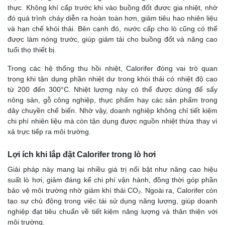
thực. Không khí cấp trước khi vào buồng đốt được gia nhiệt, nhờ
đó quá trình cháy diễn ra hoàn toàn hơn, giảm tiêu hao nhiên liệu
và hạn chế khói thải. Bên cạnh đó, nước cấp cho lò cũng có thể
được làm nóng trước, giúp giảm tải cho buồng đốt và nâng cao
tuổi thọ thiết bị.
Trong các hệ thống thu hồi nhiệt, Calorifer đóng vai trò quan
trọng khi tận dụng phần nhiệt dư trong khói thải có nhiệt độ cao
từ 200 đến 300°C. Nhiệt lượng này có thể được dùng để sấy
nông sản, gỗ công nghiệp, thực phẩm hay các sản phẩm trong
dây chuyền chế biến. Nhờ vậy, doanh nghiệp không chỉ tiết kiệm
chi phí nhiên liệu mà còn tận dụng được nguồn nhiệt thừa thay vì
xả trực tiếp ra môi trường.
Lợi ích khi lắp đặt Calorifer trong lò hơi
Giải pháp này mang lại nhiều giá trị nổi bật như nâng cao hiệu
suất lò hơi, giảm đáng kể chi phí vận hành, đồng thời góp phần
bảo vệ môi trường nhờ giảm khí thải CO₂. Ngoài ra, Calorifer còn
tạo sự chủ động trong việc tái sử dụng năng lượng, giúp doanh
nghiệp đạt tiêu chuẩn về tiết kiệm năng lượng và thân thiện với
môi trường.