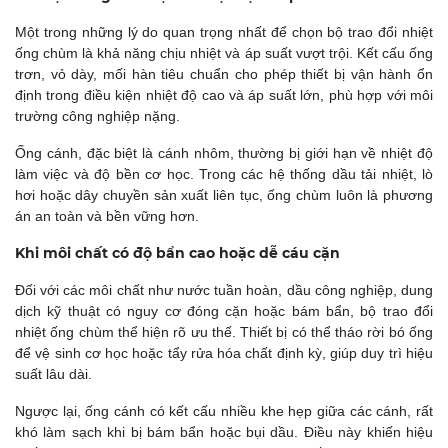
Một trong những lý do quan trọng nhất để chọn bộ trao đổi nhiệt
ống chùm là khả năng chịu nhiệt và áp suất vượt trội. Kết cấu ống
trơn, vỏ dày, mối hàn tiêu chuẩn cho phép thiết bị vận hành ổn
định trong điều kiện nhiệt độ cao và áp suất lớn, phù hợp với môi
trường công nghiệp nặng.
Ống cánh, đặc biệt là cánh nhôm, thường bị giới hạn về nhiệt độ
làm việc và độ bền cơ học. Trong các hệ thống dầu tải nhiệt, lò
hơi hoặc dây chuyền sản xuất liên tục, ống chùm luôn là phương
án an toàn và bền vững hơn.
Khi môi chất có độ bẩn cao hoặc dễ cáu cặn
Đối với các môi chất như nước tuần hoàn, dầu công nghiệp, dung
dịch kỹ thuật có nguy cơ đóng cặn hoặc bám bẩn, bộ trao đổi
nhiệt ống chùm thể hiện rõ ưu thế. Thiết bị có thể tháo rời bó ống
để vệ sinh cơ học hoặc tẩy rửa hóa chất định kỳ, giúp duy trì hiệu
suất lâu dài.
Ngược lại, ống cánh có kết cấu nhiều khe hẹp giữa các cánh, rất
khó làm sạch khi bị bám bẩn hoặc bụi dầu. Điều này khiến hiệu