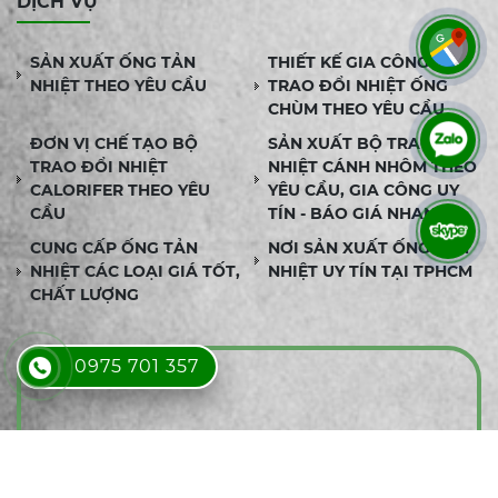
DỊCH VỤ
SẢN XUẤT ỐNG TẢN
THIẾT KẾ GIA CÔNG BỘ
NHIỆT THEO YÊU CẦU
TRAO ĐỔI NHIỆT ỐNG
CHÙM THEO YÊU CẦU
ĐƠN VỊ CHẾ TẠO BỘ
SẢN XUẤT BỘ TRAO ĐỔI
TRAO ĐỔI NHIỆT
NHIỆT CÁNH NHÔM THEO
CALORIFER THEO YÊU
YÊU CẦU, GIA CÔNG UY
CẦU
TÍN - BÁO GIÁ NHANH
CUNG CẤP ỐNG TẢN
NƠI SẢN XUẤT ỐNG TẢN
NHIỆT CÁC LOẠI GIÁ TỐT,
NHIỆT UY TÍN TẠI TPHCM
CHẤT LƯỢNG
0975 701 357