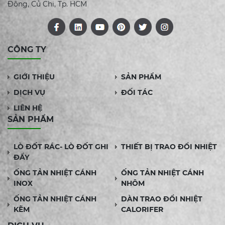
Đông, Củ Chi, Tp. HCM
CÔNG TY
GIỚI THIỆU
SẢN PHẨM
DỊCH VỤ
ĐỐI TÁC
LIÊN HỆ
SẢN PHẨM
LÒ ĐỐT RÁC- LÒ ĐỐT GHI
THIẾT BỊ TRAO ĐỔI NHIỆT
ĐẨY
ỐNG TẢN NHIỆT CÁNH
ỐNG TẢN NHIỆT CÁNH
INOX
NHÔM
ỐNG TẢN NHIỆT CÁNH
DÀN TRAO ĐỔI NHIỆT
KẼM
CALORIFER