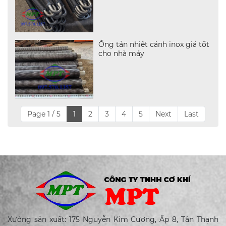
Ống tản nhiệt cánh inox giá tốt
cho nhà máy
Page 1 / 5
1
2
3
4
5
Next
Last
Xưởng sản xuất: 175 Nguyễn Kim Cương, Ấp 8, Tân Thạnh