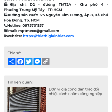
🏭
Địa chỉ: D2 - đường TMT2A - Khu phố 4 -
Phường Trung Mỹ Tây - TP.HCM
🏭
Xưởng sản xuất: 175 Nguyễn Kim Cương, Ấp 8, Xã Phú
Hoà Đông, Tp. HCM
📞
Hotline: 0975701357
🌐
Email: mptmeco@gmail.com
🌐
Website:
https://thietbigiainhiet.com
Chia sẻ:
Share
Facebook
Twitter
Messenger
Copy
Link
Tin liên quan:
Đơn vị gia công dàn trao đổi
nhiệt cánh nhôm công nghiệp