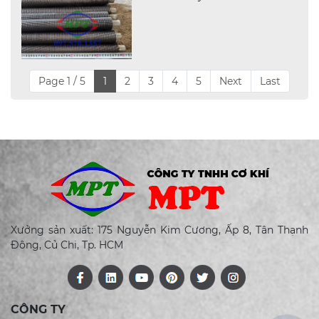
Page 1 / 5
1
2
3
4
5
Next
Last
Xưởng sản xuất: 175 Nguyễn Kim Cương, Ấp 8, Tân Thạnh
Đông, Củ Chi, Tp. HCM
CÔNG TY