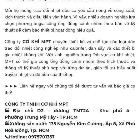
Mỗi hệ thống trao đổi nhiệt đều có yêu cầu riêng về công suất,
kích thước và điều kiện vận hành. Vì vậy, nhiều doanh nghiệp lựa
chọn phương ángia công ống đồng cánh nhôm theo bản vẽ kỹ
thuật để đảm bảo thiết bị hoạt động hiệu quả.
CƠ KHÍ MPT
Công ty
chuyên thiết kế và chế tạo các loại dàn
trao đổi nhiệt công nghiệp như calorifer, dàn sấy và các thiết bị
gia nhiệt không khí. Với kinh nghiệm trong lĩnh vực cơ khí nhiệt,
MPT có thể gia công ống đồng cánh nhôm theo kích thước và
thông số kỹ thuật phù hợp với từng dự án, giúp tối ưu hiệu suất
truyền nhiệt và độ bền của thiết bị.
►►► Liên hệ ngay với chúng tôi để được tư vấn và báo giá cụ
thể!
CÔNG TY TNHH CƠ KHÍ MPT
🏭
Địa chỉ: D2 - đường TMT2A - Khu phố 4 -
Phường Trung Mỹ Tây - TP.HCM
🏭
Xưởng sản xuất: 175 Nguyễn Kim Cương, Ấp 8, Xã Phú
Hoà Đông, Tp. HCM
📞
Hotline: 0975701357