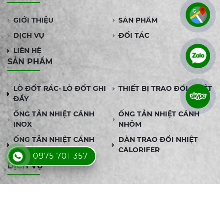
GIỚI THIỆU
SẢN PHẨM
DỊCH VỤ
ĐỐI TÁC
LIÊN HỆ
SẢN PHẨM
LÒ ĐỐT RÁC- LÒ ĐỐT GHI
THIẾT BỊ TRAO ĐỔI NHIỆT
ĐẨY
ỐNG TẢN NHIỆT CÁNH
ỐNG TẢN NHIỆT CÁNH
INOX
NHÔM
ỐNG TẢN NHIỆT CÁNH
DÀN TRAO ĐỔI NHIỆT
KẼM
CALORIFER
0975 701 357
DỊCH VỤ
SẢN XUẤT ỐNG TẢN
THIẾT KẾ GIA CÔNG BỘ
NHIỆT THEO YÊU CẦU
TRAO ĐỔI NHIỆT ỐNG
CHÙM THEO YÊU CẦU