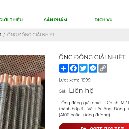
GIỚI THIỆU
SẢN PHẨM
DỊCH VỤ
M
ỐNG ĐỒNG GIẢI NHIỆT
ỐNG ĐỒNG GIẢI NHIỆT
Share
Facebook
Twitter
Messenger
Copy
Link
Lượt xem:
1999
Liên hệ
Giá:
- Ống đồng giải nhiệt. - Cơ khí MP
thành hợp lí. - Vật liệu ống: Đồng 
(A106 hoặc tương đương)