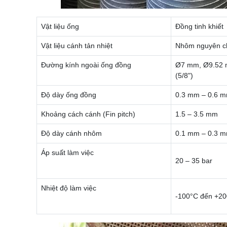
Vật liệu ống
Đồng tinh khiết
Vật liệu cánh tản nhiệt
Nhôm nguyên ch
Đường kính ngoài ống đồng
Ø7 mm, Ø9.52 m
(5/8")
Độ dày ống đồng
0.3 mm – 0.6 
Khoảng cách cánh (Fin pitch)
1.5 – 3.5 mm
Độ dày cánh nhôm
0.1 mm – 0.3 
Áp suất làm việc
20 – 35 bar
Nhiệt độ làm việc
-100°C đến +2