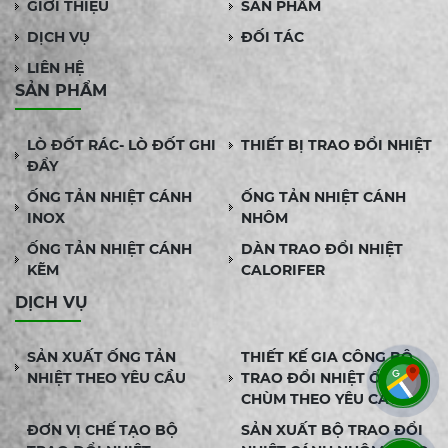
GIỚI THIỆU
SẢN PHẨM
DỊCH VỤ
ĐỐI TÁC
LIÊN HỆ
SẢN PHẨM
LÒ ĐỐT RÁC- LÒ ĐỐT GHI
THIẾT BỊ TRAO ĐỔI NHIỆT
ĐẨY
ỐNG TẢN NHIỆT CÁNH
ỐNG TẢN NHIỆT CÁNH
INOX
NHÔM
ỐNG TẢN NHIỆT CÁNH
DÀN TRAO ĐỔI NHIỆT
KẼM
CALORIFER
DỊCH VỤ
SẢN XUẤT ỐNG TẢN
THIẾT KẾ GIA CÔNG BỘ
NHIỆT THEO YÊU CẦU
TRAO ĐỔI NHIỆT ỐNG
CHÙM THEO YÊU CẦU
ĐƠN VỊ CHẾ TẠO BỘ
SẢN XUẤT BỘ TRAO ĐỔI