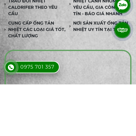
TRAO ĐỔI NHIỆT
NHIỆT CÁNH NHÔM THEO
CALORIFER THEO YÊU
YÊU CẦU, GIA CÔNG UY
CẦU
TÍN - BÁO GIÁ NHANH
CUNG CẤP ỐNG TẢN
NƠI SẢN XUẤT ỐNG TẢN
NHIỆT CÁC LOẠI GIÁ TỐT,
NHIỆT UY TÍN TẠI TPHCM
CHẤT LƯỢNG
0975 701 357