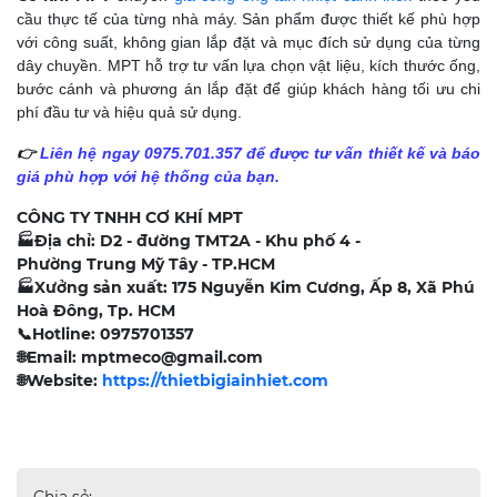
cầu thực tế của từng nhà máy. Sản phẩm được thiết kế phù hợp
với công suất, không gian lắp đặt và mục đích sử dụng của từng
dây chuyền.
MPT hỗ trợ tư vấn lựa chọn vật liệu, kích thước ống,
bước cánh và phương án lắp đặt để giúp khách hàng tối ưu chi
phí đầu tư và hiệu quả sử dụng.
👉
Liên hệ ngay 0975.701.357 để được tư vấn thiết kế và báo
giá phù hợp với hệ thống của bạn.
CÔNG TY TNHH CƠ KHÍ MPT
🏭
Địa chỉ: D2 - đường TMT2A - Khu phố 4 -
Phường Trung Mỹ Tây - TP.HCM
🏭
Xưởng sản xuất: 175 Nguyễn Kim Cương, Ấp 8, Xã Phú
Hoà Đông, Tp. HCM
📞
Hotline: 0975701357
🌐
Email: mptmeco@gmail.com
🌐
Website:
https://thietbigiainhiet.com