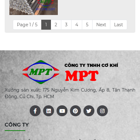
Page 1 / 5
1
2
3
4
5
Next
Last
Xưởng sản xuất: 175 Nguyễn Kim Cương, Ấp 8, Tân Thạnh
Đông, Củ Chi, Tp. HCM
CÔNG TY