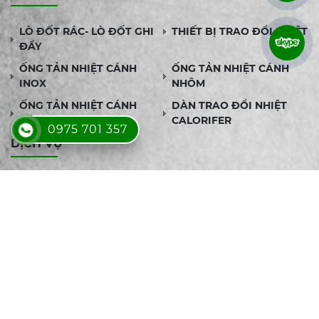
LÒ ĐỐT RÁC- LÒ ĐỐT GHI
THIẾT BỊ TRAO ĐỔI NHIỆT
ĐẨY
ỐNG TẢN NHIỆT CÁNH
ỐNG TẢN NHIỆT CÁNH
INOX
NHÔM
ỐNG TẢN NHIỆT CÁNH
DÀN TRAO ĐỔI NHIỆT
KẼM
CALORIFER
0975 701 357
DỊCH VỤ
SẢN XUẤT ỐNG TẢN
THIẾT KẾ GIA CÔNG BỘ
NHIỆT THEO YÊU CẦU
TRAO ĐỔI NHIỆT ỐNG
CHÙM THEO YÊU CẦU
ĐƠN VỊ CHẾ TẠO BỘ
SẢN XUẤT BỘ TRAO ĐỔI
TRAO ĐỔI NHIỆT
NHIỆT CÁNH NHÔM THEO
CALORIFER THEO YÊU
YÊU CẦU, GIA CÔNG UY
CẦU
TÍN - BÁO GIÁ NHANH
CUNG CẤP ỐNG TẢN
NƠI SẢN XUẤT ỐNG TẢN
NHIỆT CÁC LOẠI GIÁ TỐT,
NHIỆT UY TÍN TẠI TPHCM