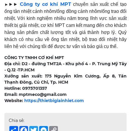
Công ty cơ khí MPT
►
►►
chuyên sản xuất chế tạo
ống tản nhiệt cánh nhôm/ống đồng cánh nhôm/ống trao đổi
nhiệt. Với kinh nghiệm nhiều năm trong lĩnh vực sản xuất
thiết bị giải nhiệt, cơ khí MPT cam kết mang đến cho khách
hàng sản phẩm chất lượng tốt và giá thành hợp lý. Quý
khách có nhu cầu về ống tản nhiệt, bộ trao đổi nhiệt hãy
liên hệ với chúng tôi để được tư vấn và báo giá cụ thể.
CÔNG TY TNHH CƠ KHÍ MPT
Địa chỉ: D2 - đường TMT2A - Khu phố 4 - P. Trung Mỹ Tây
- Q.12 -TP.HCM
Xưởng sản xuất: 175 Nguyễn Kim Cương, Ấp 8, Tân
Thạnh Đông, Củ Chi, Tp. HCM
Hotline: 0975701357
Email: mptmeco@gmail.com
Website:
https://thietbigiainhiet.com
Chia sẻ:
Share
Facebook
Twitter
Messenger
Copy