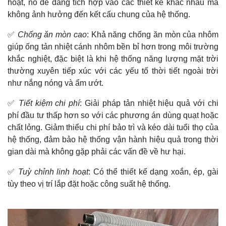
hoạt, nó dễ dàng tích hợp vào các thiết kế khác nhau mà
không ảnh hưởng đến kết cấu chung của hệ thống.
✅
Chống ăn mòn cao
: Khả năng chống ăn mòn của nhôm
giúp ống tản nhiệt cánh nhôm bền bỉ hơn trong môi trường
khắc nghiệt, đặc biệt là khi hệ thống năng lượng mặt trời
thường xuyên tiếp xúc với các yếu tố thời tiết ngoài trời
như nắng nóng và ẩm ướt.
✅
Tiết kiệm chi phí
: Giải pháp tản nhiệt hiệu quả với chi
phí đầu tư thấp hơn so với các phương án dùng quạt hoặc
chất lỏng. Giảm thiểu chi phí bảo trì và kéo dài tuổi thọ của
hệ thống, đảm bảo hệ thống vận hành hiệu quả trong thời
gian dài mà không gặp phải các vấn đề về hư hại.
✅
Tuỳ chỉnh linh hoạt
: Có thể thiết kế dạng xoắn, ép, gài
tùy theo vị trí lắp đặt hoặc công suất hệ thống.