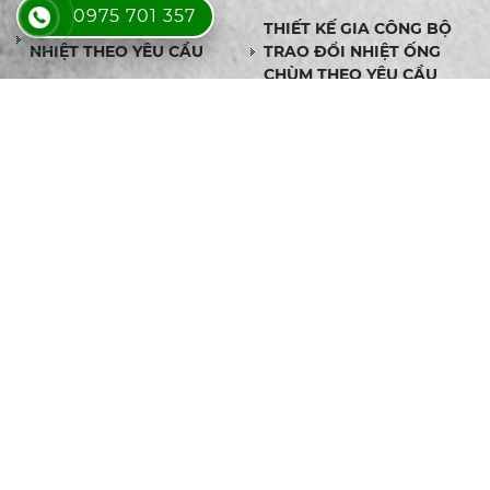
0975 701 357
SẢN XUẤT ỐNG TẢN
THIẾT KẾ GIA CÔNG BỘ
NHIỆT THEO YÊU CẦU
TRAO ĐỔI NHIỆT ỐNG
CHÙM THEO YÊU CẦU
ĐƠN VỊ CHẾ TẠO BỘ
SẢN XUẤT BỘ TRAO ĐỔI
TRAO ĐỔI NHIỆT
NHIỆT CÁNH NHÔM THEO
CALORIFER THEO YÊU
YÊU CẦU, GIA CÔNG UY
CẦU
TÍN - BÁO GIÁ NHANH
CUNG CẤP ỐNG TẢN
NƠI SẢN XUẤT ỐNG TẢN
NHIỆT CÁC LOẠI GIÁ TỐT,
NHIỆT UY TÍN TẠI TPHCM
CHẤT LƯỢNG