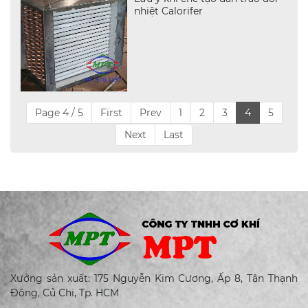
nhiệt Calorifer
Page 4 / 5
First
Prev
1
2
3
4
5
Next
Last
Xưởng sản xuất: 175 Nguyễn Kim Cương, Ấp 8, Tân Thạnh
Đông, Củ Chi, Tp. HCM