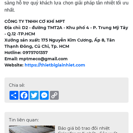
sàng hỗ trợ quý khách lựa chọn giải pháp tản nhiệt tối ưu
nhất.
CÔNG TY TNHH CƠ KHÍ MPT
Địa chỉ: D2 - đường TMT2A - Khu phố 4 - P. Trung Mỹ Tây
- Q.12 -TP.HCM
Xưởng sản xuất: 175 Nguyễn Kim Cương, Ấp 8, Tân
Thạnh Đông, Củ Chi, Tp. HCM
Hotline: 0975701357
Email: mptmeco@gmail.com
Website:
https://thietbigiainhiet.com
Chia sẻ:
Share
Facebook
Twitter
Messenger
Copy
Link
Tin liên quan:
Báo giá bộ trao đổi nhiệt