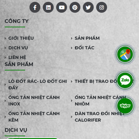
CÔNG TY
GIỚI THIỆU
SẢN PHẨM
DỊCH VỤ
ĐỐI TÁC
LIÊN HỆ
SẢN PHẨM
LÒ ĐỐT RÁC- LÒ ĐỐT GHI
THIẾT BỊ TRAO ĐỔI NHIỆT
ĐẨY
ỐNG TẢN NHIỆT CÁNH
ỐNG TẢN NHIỆT CÁNH
INOX
NHÔM
ỐNG TẢN NHIỆT CÁNH
DÀN TRAO ĐỔI NHIỆT
KẼM
CALORIFER
DỊCH VỤ