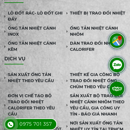
LÒ ĐỐT RÁC- LÒ ĐỐT GHI
THIẾT BỊ TRAO ĐỔI NHIỆT
ĐẨY
ỐNG TẢN NHIỆT CÁNH
ỐNG TẢN NHIỆT CÁNH
INOX
NHÔM
ỐNG TẢN NHIỆT CÁNH
DÀN TRAO ĐỔI NHIỆT
KẼM
CALORIFER
DỊCH VỤ
SẢN XUẤT ỐNG TẢN
THIẾT KẾ GIA CÔNG BỘ
NHIỆT THEO YÊU CẦU
TRAO ĐỔI NHIỆT ỐNG
CHÙM THEO YÊU CẦU
ĐƠN VỊ CHẾ TẠO BỘ
SẢN XUẤT BỘ TRAO ĐỔI
TRAO ĐỔI NHIỆT
NHIỆT CÁNH NHÔM THEO
CALORIFER THEO YÊU
YÊU CẦU, GIA CÔNG UY
CẦU
TÍN - BÁO GIÁ NHANH
CUNG CẤP ỐNG TẢN
NƠI SẢN XUẤT ỐNG TẢN
0975 701 357
NHIỆT CÁC LOẠI GIÁ TỐT,
NHIỆT UY TÍN TẠI TPHCM