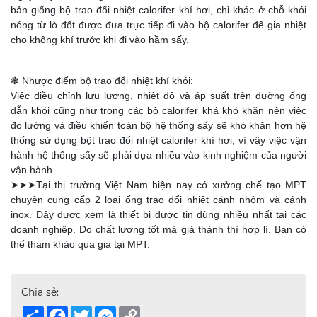
bản giống bộ trao đổi nhiệt calorifer khí hơi, chỉ khác ở chỗ khói
nóng từ lò đốt được đưa trực tiếp đi vào bộ calorifer để gia nhiệt
cho không khí trước khi đi vào hầm sấy.
❃ Nhược điểm bộ trao đổi nhiệt khí khói:
Việc điều chỉnh lưu lượng, nhiệt độ và áp suất trên đường ống
dẫn khói cũng như trong các bộ calorifer khá khó khăn nên việc
đo lường và điều khiển toàn bộ hệ thống sấy sẽ khó khăn hơn hệ
thống sử dụng bột trao đổi nhiệt calorifer khí hơi, vì vây việc vận
hành hệ thống sấy sẽ phải dựa nhiều vào kinh nghiệm của người
vận hành.
➤➤➤Tại thị trường Việt Nam hiện nay có xưởng chế tạo MPT
chuyên cung cấp 2 loại ống trao đổi nhiệt cánh nhôm và cánh
inox. Đây được xem là thiết bị được tin dùng nhiều nhất tại các
doanh nghiệp. Do chất lượng tốt mà giá thành thì hợp lí. Bạn có
thể tham khảo qua giá tại MPT.
Chia sẻ:
Share
Facebook
Twitter
Messenger
Copy