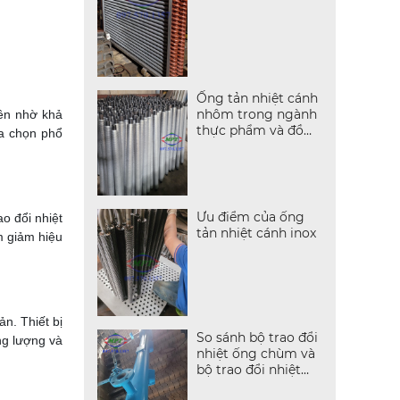
Ống tản nhiệt cánh
nhôm trong ngành
iên nhờ khả
thực phẩm và đồ
ựa chọn phổ
uống
Ưu điểm của ống
o đổi nhiệt
tản nhiệt cánh inox
m giảm hiệu
n. Thiết bị
So sánh bộ trao đổi
ng lượng và
nhiệt ống chùm và
bộ trao đổi nhiệt
dạng tấm