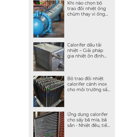
Khi nào chọn bộ
trao đổi nhiệt ống
chùm thay vì ống
cánh?
Calorifer dầu tải
nhiệt – Giải pháp
gia nhiệt ổn định
cho dây chuyền sấy
nhiệt cao
Bộ trao đổi nhiệt
calorifer cánh inox
cho môi trường sấy
ăn mòn cao
Ứng dụng calorifer
cho sấy bã mía, bã
sắn - Nhiệt đều, tiết
kiệm năng lượng