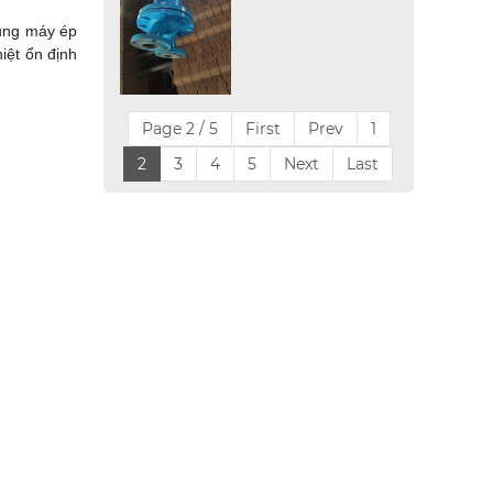
dụng máy ép
iệt ổn định
Page 2 / 5
First
Prev
1
2
3
4
5
Next
Last