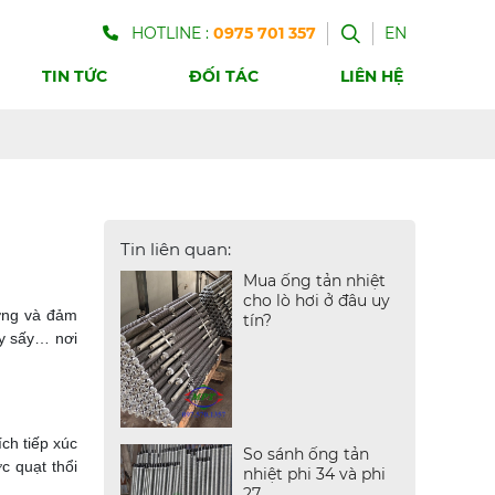
HOTLINE :
0975 701 357
EN
TIN TỨC
ĐỐI TÁC
LIÊN HỆ
Tin liên quan:
Mua ống tản nhiệt
cho lò hơi ở đâu uy
ượng và đảm
tín?
ây sấy… nơi
ch tiếp xúc
So sánh ống tản
c quạt thổi
nhiệt phi 34 và phi
27