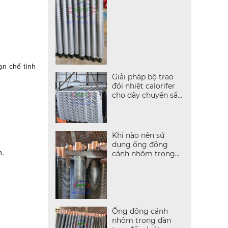
ạn chế tình
Giải pháp bộ trao
đổi nhiệt calorifer
cho dây chuyền sấy
cà phê – hồ tiêu
công nghiệp
Khi nào nên sử
dụng ống đồng
n.
cánh nhôm trong
hệ thống nhiệt?
Ống đồng cánh
nhôm trong dàn