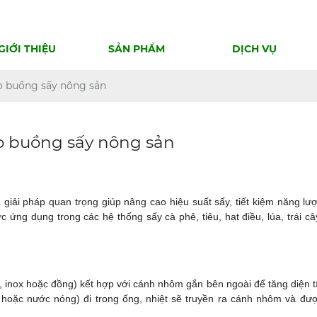
GIỚI THIỆU
SẢN PHẨM
DỊCH VỤ
o buồng sấy nông sản
o buồng sấy nông sản
giải pháp quan trọng giúp nâng cao hiệu suất sấy, tiết kiệm năng l
 ứng dụng trong các hệ thống sấy cà phê, tiêu, hạt điều, lúa, trái c
ép, inox hoặc đồng) kết hợp với cánh nhôm gắn bên ngoài để tăng diện tí
t hoặc nước nóng) đi trong ống, nhiệt sẽ truyền ra cánh nhôm và đượ