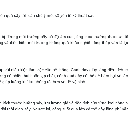
ệu quả sấy tốt, cần chú ý một số yếu tố kỹ thuật sau.
ết bị. Trong môi trường sấy có độ ẩm cao, ống inox thường được ưu t
g và điều kiện môi trường không quá khắc nghiệt, ống thép vẫn là l
với điều kiện làm việc của hệ thống. Cánh dày giúp tăng diện tích tra
ường có nhiều bụi hoặc tạp chất, cánh quá dày có thể dễ bám bụi và là
 giúp luồng khí lưu thông tốt hơn và dễ vệ sinh.
n kích thước buồng sấy, lưu lượng gió và đặc tính của từng loại nông sả
ài thời gian sấy. Ngược lại, công suất quá lớn có thể gây lãng phí nă