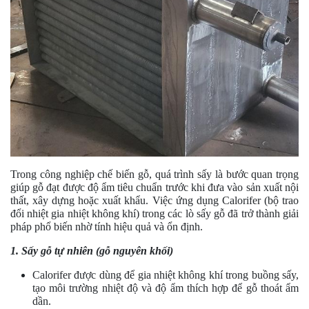
Trong công nghiệp chế biến gỗ, quá trình sấy là bước quan trọng
giúp gỗ đạt được độ ẩm tiêu chuẩn trước khi đưa vào sản xuất nội
thất, xây dựng hoặc xuất khẩu. Việc ứng dụng Calorifer (bộ trao
đổi nhiệt gia nhiệt không khí) trong các lò sấy gỗ đã trở thành giải
pháp phổ biến nhờ tính hiệu quả và ổn định.
1. Sấy gỗ tự nhiên (gỗ nguyên khối)
Calorifer được dùng để gia nhiệt không khí trong buồng sấy,
tạo môi trường nhiệt độ và độ ẩm thích hợp để gỗ thoát ẩm
dần.