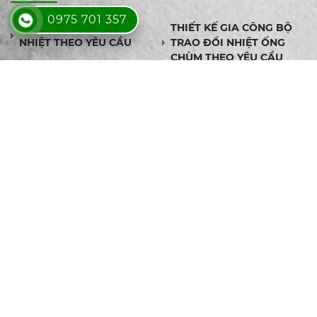
0975 701 357
SẢN XUẤT ỐNG TẢN
THIẾT KẾ GIA CÔNG BỘ
NHIỆT THEO YÊU CẦU
TRAO ĐỔI NHIỆT ỐNG
CHÙM THEO YÊU CẦU
ĐƠN VỊ CHẾ TẠO BỘ
SẢN XUẤT BỘ TRAO ĐỔI
TRAO ĐỔI NHIỆT
NHIỆT CÁNH NHÔM THEO
CALORIFER THEO YÊU
YÊU CẦU, GIA CÔNG UY
CẦU
TÍN - BÁO GIÁ NHANH
CUNG CẤP ỐNG TẢN
NƠI SẢN XUẤT ỐNG TẢN
NHIỆT CÁC LOẠI GIÁ TỐT,
NHIỆT UY TÍN TẠI TPHCM
CHẤT LƯỢNG