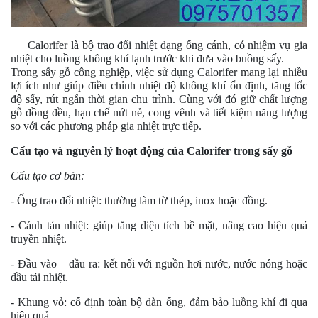
Calorifer là bộ trao đổi nhiệt dạng ống cánh, có nhiệm vụ gia
nhiệt cho luồng không khí lạnh trước khi đưa vào buồng sấy.
Trong sấy gỗ công nghiệp, việc sử dụng Calorifer mang lại nhiều
lợi ích như g
iúp điều chỉnh nhiệt độ không khí ổn định, t
ăng tốc
độ sấy, rút ngắn thời gian chu trình. Cùng với đó g
iữ chất lượng
gỗ đồng đều, hạn chế nứt nẻ, cong vênh và t
iết kiệm năng lượng
so với các phương pháp gia nhiệt trực tiếp.
Cấu tạo và nguyên lý hoạt động của Calorifer trong sấy gỗ
Cấu tạo cơ bản:
- Ống trao đổi nhiệt: thường làm từ thép, inox hoặc đồng.
- Cánh tản nhiệt: giúp tăng diện tích bề mặt, nâng cao hiệu quả
truyền nhiệt.
- Đầu vào – đầu ra: kết nối với nguồn hơi nước, nước nóng hoặc
dầu tải nhiệt.
- Khung vỏ: cố định toàn bộ dàn ống, đảm bảo luồng khí đi qua
hiệu quả.