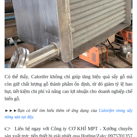
Có thể thấy, Calorifer không chỉ giúp tăng hiệu quả sấy gỗ mà
còn giữ chất lượng gỗ thành phẩm ổn định, từ đó giảm tỷ lệ hao
hụt, tiết kiệm chi phí và nâng cao lợi nhuận cho doanh nghiệp chế
biến gỗ.
►►►Bạn có thể tìm hiểu thêm về ứng dụng của
Calorifer trong sấy
nông sản tại đây
.
👉 Liên hệ ngay với Công ty CƠ KHÍ MPT - Xưởng chuyên
sản xuất trực tiếp thiết bị giải nhiệt qua Hotline/Zalo: 0975701357