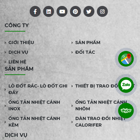
CÔNG TY
GIỚI THIỆU
SẢN PHẨM
DỊCH VỤ
ĐỐI TÁC
LIÊN HỆ
SẢN PHẨM
LÒ ĐỐT RÁC- LÒ ĐỐT GHI
THIẾT BỊ TRAO ĐỔI NHIỆT
ĐẨY
ỐNG TẢN NHIỆT CÁNH
ỐNG TẢN NHIỆT CÁNH
INOX
NHÔM
ỐNG TẢN NHIỆT CÁNH
DÀN TRAO ĐỔI NHIỆT
KẼM
CALORIFER
DỊCH VỤ