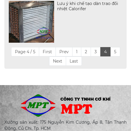
Lưu ý khi chế tạo dàn trao đổi
nhiệt Calorifer
Page 4 / 5
First
Prev
1
2
3
4
5
Next
Last
Xưởng sản xuất: 175 Nguyễn Kim Cương, Ấp 8, Tân Thạnh
Đông, Củ Chi, Tp. HCM