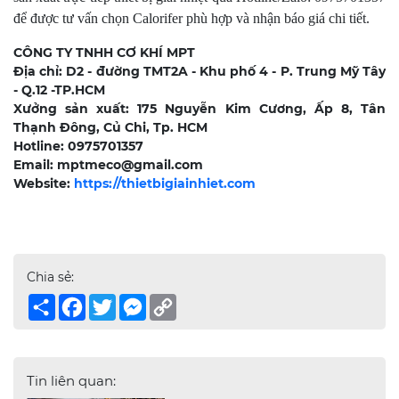
để được tư vấn chọn Calorifer phù hợp và nhận báo giá chi tiết.
CÔNG TY TNHH CƠ KHÍ MPT
Địa chỉ: D2 - đường TMT2A - Khu phố 4 - P. Trung Mỹ Tây
- Q.12 -TP.HCM
Xưởng sản xuất: 175 Nguyễn Kim Cương, Ấp 8, Tân
Thạnh Đông, Củ Chi, Tp. HCM
Hotline: 0975701357
Email: mptmeco@gmail.com
Website:
https://thietbigiainhiet.com
Chia sẻ:
Share
Facebook
Twitter
Messenger
Copy
Link
Tin liên quan: