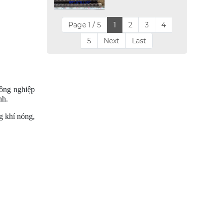
Page 1 / 5
1
2
3
4
5
Next
Last
công nghiệp
nh.
ng khí nóng,