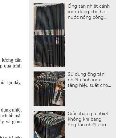
Ống tản nhiệt cánh
inox dùng cho hơi
nước nóng công
nghiệp
g lượng cần
p quá trình
Sử dụng ống tản
nhiệt cánh inox
í. Tại đây,
tăng hiệu suất cho
dây chuyền sấy
 dụng nhiệt
Giải pháp gia nhiệt
tích bề mặt
không khí bằng
háy và giảm
ống tản nhiệt cánh
inox