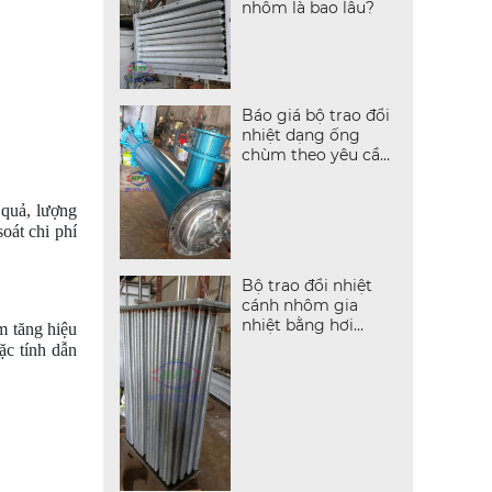
nhôm là bao lâu?
Báo giá bộ trao đổi
nhiệt dạng ống
chùm theo yêu cầu
mới nhất
 quả, lượng
soát chi phí
Bộ trao đổi nhiệt
cánh nhôm gia
nhiệt bằng hơi
m tăng hiệu
nước bão hòa
đặc tính dẫn