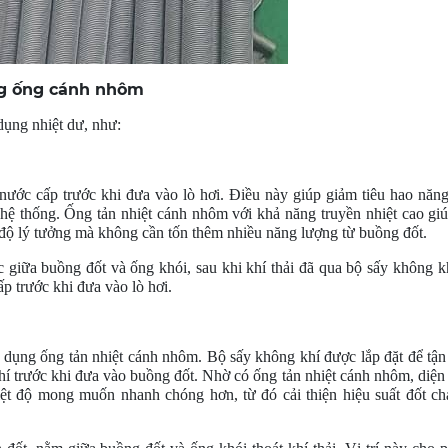
ng ống cánh nhôm
 dụng nhiệt dư, như:
nước cấp trước khi đưa vào lò hơi. Điều này giúp giảm tiêu hao năn
a hệ thống. Ống tản nhiệt cánh nhôm với khả năng truyền nhiệt cao giú
t độ lý tưởng mà không cần tốn thêm nhiều năng lượng từ buồng đốt.
giữa buồng đốt và ống khói, sau khi khí thải đã qua bộ sấy không kh
ấp trước khi đưa vào lò hơi.
dụng ống tản nhiệt cánh nhôm. Bộ sấy không khí được lắp đặt để tận
hí trước khi đưa vào buồng đốt. Nhờ có ống tản nhiệt cánh nhôm, diện 
hiệt độ mong muốn nhanh chóng hơn, từ đó cải thiện hiệu suất đốt c