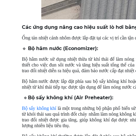
Các ứng dụng nâng cao hiệu suất lò hơi bằ
Ống tản nhiệt cánh nhôm được lắp đặt tại các vị trí cần tận
Bộ hâm nước (Economizer):
🔹
Bộ hâm nước sử dụng nhiệt thừa từ khí thải để làm nóng 
thiết cho việc đun sôi nước và tăng hiệu suất tổng thể củ
trao đổi nhiệt diễn ra hiệu quả, đảm bảo nước cấp đạt nhiệ
Bộ hâm nước được lắp đặt phía sau bộ sấy không khí hoặc 
nhiệt từ khí thải tiếp tục được tận dụng để làm nóng nước c
Bộ sấy không khí (Air Preheater):
🔹
Bộ sấy không khí
là một trong những bộ phận phổ biến sử 
từ khói thải sau quá trình đốt cháy nhằm làm nóng không k
trao đổi nhiệt được gia tăng, giúp không khí đạt được n
lượng nhiên liệu tiêu thụ.