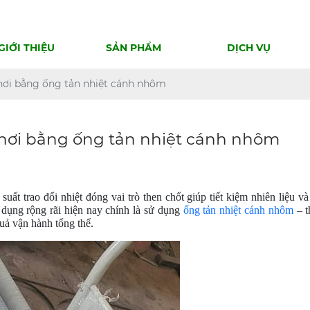
GIỚI THIỆU
SẢN PHẨM
DỊCH VỤ
 hơi bằng ống tản nhiệt cánh nhôm
ò hơi bằng ống tản nhiệt cánh nhôm
uất trao đổi nhiệt đóng vai trò then chốt giúp tiết kiệm nhiên liệu và
 dụng rộng rãi hiện nay chính là sử dụng
ống tản nhiệt cánh nhôm
– t
quả vận hành tổng thể.