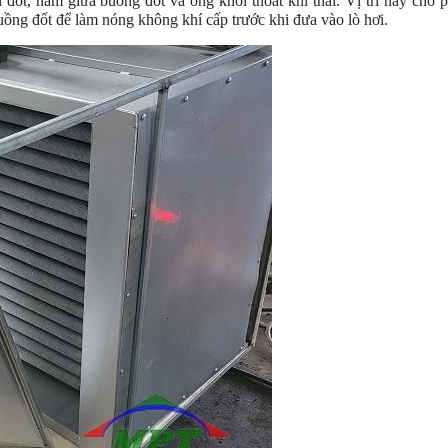
đốt, nằm giữa buồng đốt và ống khói thoát khí thải. Vị trí này cho 
buồng đốt để làm nóng không khí cấp trước khi đưa vào lò hơi.