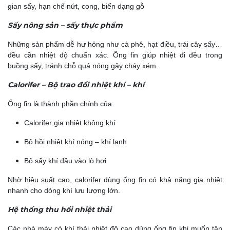
gian sấy, h
ạn chế nứt, cong, biến dạng gỗ
Sấy nông sản – sấy thực phẩm
Những sản phẩm dễ hư hỏng như cà phê, hạt điều, trái cây sấy…
đều cần nhiệt độ chuẩn xác. Ống fin giúp nhiệt đi đều trong
buồng sấy, tránh chỗ quá nóng gây cháy xém.
Calorifer – Bộ trao đổi nhiệt khí – khí
Ống fin là thành phần chính của:
Calorifer gia nhiệt không khí
Bộ hồi nhiệt khí nóng – khí lạnh
Bộ sấy khí đầu vào lò hơi
Nhờ hiệu suất cao, calorifer dùng ống fin có khả năng gia nhiệt
nhanh cho dòng khí lưu lượng lớn.
Hệ thống thu hồi nhiệt thải
Các nhà máy có khí thải nhiệt độ cao dùng ống fin khi muốn tận