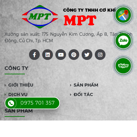
Xưởng sản xuất: 175 Nguyễn Kim Cương, Ấp 8, Tân Thạnh
Đông, Củ Chi, Tp. HCM
CÔNG TY
GIỚI THIỆU
SẢN PHẨM
DỊCH VỤ
ĐỐI TÁC
0975 701 357
LIÊN HỆ
SẢN PHẨM
LÒ ĐỐT RÁC- LÒ ĐỐT GHI
THIẾT BỊ TRAO ĐỔI NHIỆT
ĐẨY