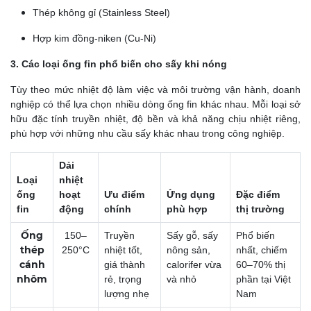
Thép không gỉ (Stainless Steel)
Hợp kim đồng-niken (Cu-Ni)
3. Các loại ống fin phổ biến cho sấy khi nóng
Tùy theo mức nhiệt độ làm việc và môi trường vận hành, doanh
nghiệp có thể lựa chọn nhiều dòng ống fin khác nhau. Mỗi loại sở
hữu đặc tính truyền nhiệt, độ bền và khả năng chịu nhiệt riêng,
phù hợp với những nhu cầu sấy khác nhau trong công nghiệp.
Dải
Loại
nhiệt
ống
hoạt
Ưu điểm
Ứng dụng
Đặc điểm
fin
động
chính
phù hợp
thị trường
Ống
150–
Truyền
Sấy gỗ, sấy
Phổ biến
thép
250°C
nhiệt tốt,
nông sản,
nhất, chiếm
cánh
giá thành
calorifer vừa
60–70% thị
nhôm
rẻ, trọng
và nhỏ
phần tại Việt
lượng nhẹ
Nam