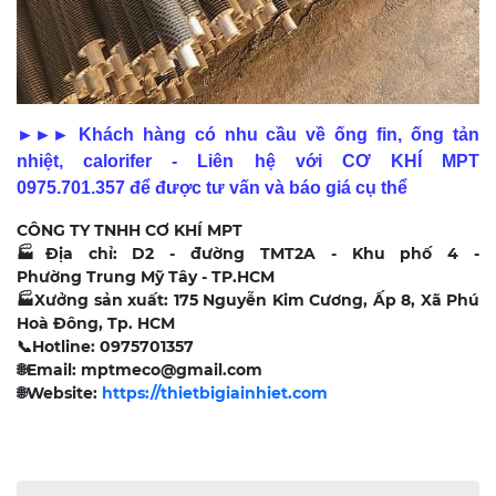
►►► Khách hàng có nhu cầu về ống fin, ống tản
nhiệt, calorifer - Liên hệ với CƠ KHÍ MPT
0975.701.357 để được tư vấn và báo giá cụ thể
CÔNG TY TNHH CƠ KHÍ MPT
🏭
Địa chỉ: D2 - đường TMT2A - Khu phố 4 -
Phường Trung Mỹ Tây - TP.HCM
🏭
Xưởng sản xuất: 175 Nguyễn Kim Cương, Ấp 8, Xã Phú
Hoà Đông, Tp. HCM
📞
Hotline: 0975701357
🌐
Email: mptmeco@gmail.com
🌐
Website:
https://thietbigiainhiet.com