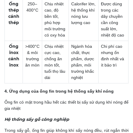
Ống
250–
Chịu nhiệt
Calorifer lớn,
Được dùng
thép
400°C
cao, độ
hệ thống khí
trong các
cánh
bền tốt,
nóng lưu
dây chuyền
thép
phù hợp
lượng cao
cần công
môi trường
suất lớn,
có oxy hóa
nhiệt độ cao
Ống
>400°C
Chịu nhiệt
Ngành hóa
Chi phí cao
inox
& môi
cực cao,
chất, thực
nhưng ổn
cánh
trường
chống ăn
phẩm, dược
định nhất và
inox
ăn mòn
mòn tốt,
phẩm, môi
ít bảo trì
tuổi thọ lâu
trường khắc
dài
nghiệt
4. Ứng dụng của ống fin trong hệ thống sấy khí nóng
Ống fin có mặt trong hầu hết các thiết bị sấy sử dụng khí nóng để
gia nhiệt
Hệ thống sấy gỗ công nghiệp
Trong sấy gỗ, ống fin giúp k
hông khí sấy nóng đều, r
út ngắn thời