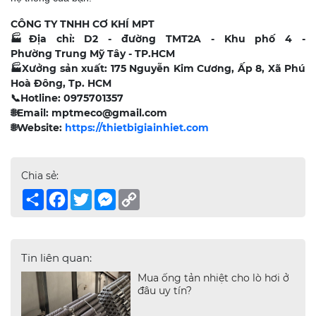
CÔNG TY TNHH CƠ KHÍ MPT
🏭
Địa chỉ: D2 - đường TMT2A - Khu phố 4 -
Phường Trung Mỹ Tây - TP.HCM
🏭
Xưởng sản xuất: 175 Nguyễn Kim Cương, Ấp 8, Xã Phú
Hoà Đông, Tp. HCM
📞
Hotline: 0975701357
🌐
Email: mptmeco@gmail.com
🌐
Website:
https://thietbigiainhiet.com
Chia sẻ:
Share
Facebook
Twitter
Messenger
Copy
Link
Tin liên quan:
Mua ống tản nhiệt cho lò hơi ở
đâu uy tín?