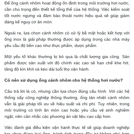
Để ống cánh nhôm hoạt động ổn định trong môi trường hơi nước,
cần chú trọng đến thiết kế tổng thể của hệ thống. Việc kiểm soát
tốt nước ngưng và đảm bảo thoát nước hiệu quả sẽ giúp giảm
đáng kể nguy cơ ăn mòn.
Ngoài ra, lựa chọn cánh nhôm có xử lý bề mặt hoặc kết hợp với
ống inox là giải pháp thường được áp dụng trong các nhà máy
yêu cầu độ bền cao như thực phẩm, dược phẩm.
Một yếu tố khác thường bị bỏ qua là chất lượng gia công. Sản
phẩm được sản xuất với độ chính xác cao sẽ hạn chế khe hở,
tăng độ kín khít và kéo dài tuổi thọ vận hành.
Có nên sử dụng ống cánh nhôm cho hệ thống hơi nước?
Câu trả lời là có, nhưng cần lựa chọn đúng cấu hình. Với các hệ
thống sấy công nghiệp thông thường, ống tản nhiệt cánh nhôm
vẫn là giải pháp tối ưu về hiệu suất và chi phí. Tuy nhiên, trong
môi trường có tính ăn mòn cao hoặc yêu cầu vệ sinh nghiêm
ngặt, nên cân nhắc các phương án vật liệu cao cấp hơn.
Việc đánh giá điều kiện vận hành thực tế sẽ giúp doanh nghiệp
lựa chọn đúng loại ống, tránh tình trạng đầu tư không phù hợp