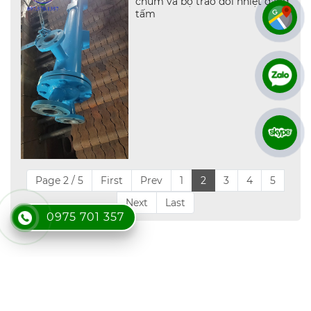
chùm và bộ trao đổi nhiệt dạng
tấm
Page 2 / 5
First
Prev
1
2
3
4
5
Next
Last
0975 701 357