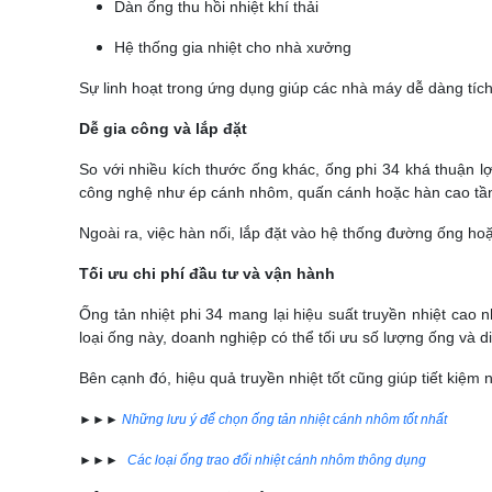
Dàn ống thu hồi nhiệt khí thải
Hệ thống gia nhiệt cho nhà xưởng
Sự linh hoạt trong ứng dụng giúp các nhà máy dễ dàng tích
Dễ gia công và lắp đặt
So với nhiều kích thước ống khác, ống phi 34 khá thuận lợi
công nghệ như ép cánh nhôm, quấn cánh hoặc hàn cao tần 
Ngoài ra, việc hàn nối, lắp đặt vào hệ thống đường ống ho
Tối ưu chi phí đầu tư và vận hành
Ống tản nhiệt phi 34 mang lại hiệu suất truyền nhiệt cao n
loại ống này, doanh nghiệp có thể tối ưu số lượng ống và di
Bên cạnh đó, hiệu quả truyền nhiệt tốt cũng giúp tiết kiệm
►►►
Những lưu ý để chọn ống tản nhiệt cánh nhôm tốt nhất
►►►
Các loại ống trao đổi nhiệt cánh nhôm thông dụng