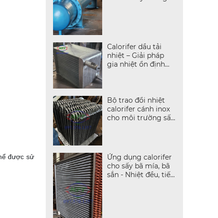
cánh?
Calorifer dầu tải
nhiệt – Giải pháp
gia nhiệt ổn định
cho dây chuyền sấy
nhiệt cao
Bộ trao đổi nhiệt
calorifer cánh inox
cho môi trường sấy
ăn mòn cao
thể được sử
Ứng dụng calorifer
cho sấy bã mía, bã
sắn - Nhiệt đều, tiết
kiệm năng lượng