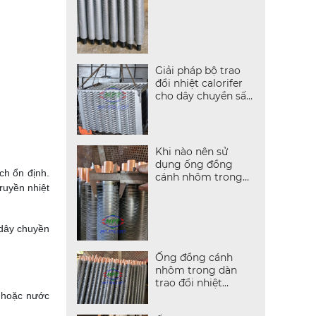
Giải pháp bộ trao
đổi nhiệt calorifer
cho dây chuyền sấy
cà phê – hồ tiêu
công nghiệp
Khi nào nên sử
dụng ống đồng
ch ổn định.
cánh nhôm trong
ruyền nhiệt
hệ thống nhiệt?
 dây chuyền
Ống đồng cánh
nhôm trong dàn
trao đổi nhiệt
không khí
i hoặc nước