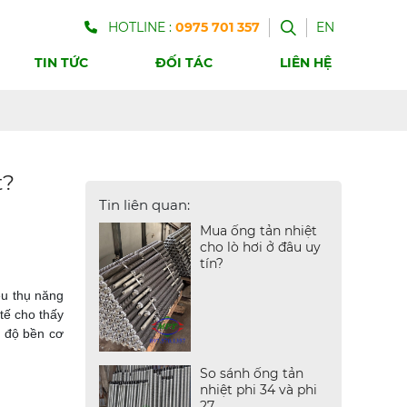
HOTLINE :
0975 701 357
EN
TIN TỨC
ĐỐI TÁC
LIÊN HỆ
t?
Tin liên quan:
Mua ống tản nhiệt
cho lò hơi ở đâu uy
tín?
êu thụ năng
 tế cho thấy
, độ bền cơ
So sánh ống tản
nhiệt phi 34 và phi
27