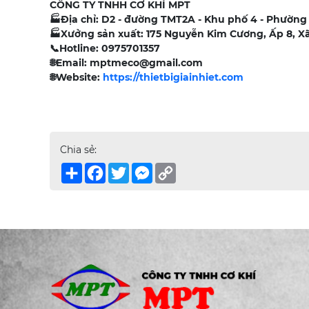
CÔNG TY TNHH CƠ KHÍ MPT
🏭
Địa chỉ: D2 - đường TMT2A - Khu phố 4 - Phường
🏭
Xưởng sản xuất: 175 Nguyễn Kim Cương, Ấp 8, X
📞
Hotline: 0975701357
🌐
Email: mptmeco@gmail.com
🌐
Website:
https://thietbigiainhiet.com
Chia sẻ:
Share
Facebook
Twitter
Messenger
Copy
Link