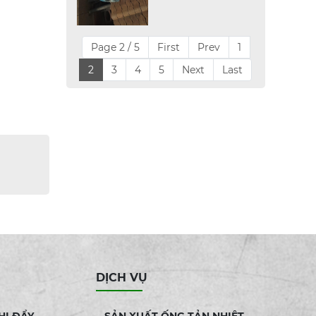
Page 2 / 5
First
Prev
1
2
3
4
5
Next
Last
DỊCH VỤ