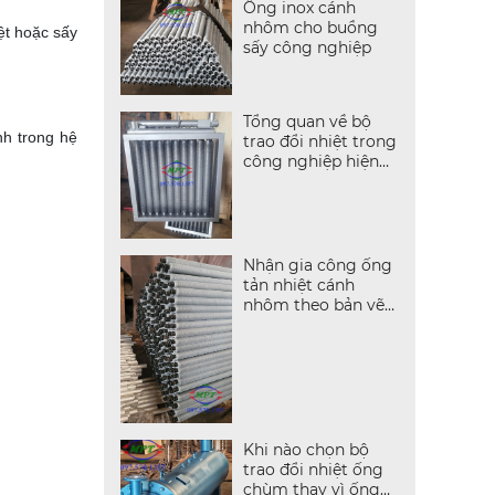
Ống inox cánh
nhôm cho buồng
ệt hoặc sấy
sấy công nghiệp
Tổng quan về bộ
nh trong hệ
trao đổi nhiệt trong
công nghiệp hiện
đại
Nhận gia công ống
tản nhiệt cánh
nhôm theo bản vẽ
kỹ thuật
Khi nào chọn bộ
trao đổi nhiệt ống
chùm thay vì ống