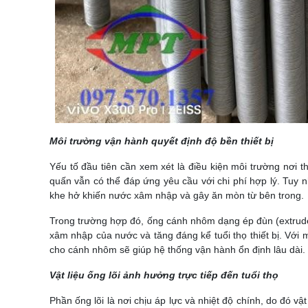
Môi trường vận hành quyết định độ bền thiết bị
Yếu tố đầu tiên cần xem xét là điều kiện môi trường nơi t
quấn vẫn có thể đáp ứng yêu cầu với chi phí hợp lý. Tuy n
khe hở khiến nước xâm nhập và gây ăn mòn từ bên trong.
Trong trường hợp đó, ống cánh nhôm dạng ép đùn (extruded
xâm nhập của nước và tăng đáng kể tuổi thọ thiết bị. Với 
cho cánh nhôm sẽ giúp hệ thống vận hành ổn định lâu dài.
Vật liệu ống lõi ảnh hưởng trực tiếp đến tuổi thọ
Phần ống lõi là nơi chịu áp lực và nhiệt độ chính, do đó 