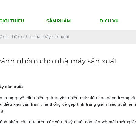
GIỚI THIỆU
SẢN PHẨM
DỊCH VỤ
t cánh nhôm cho nhà máy sản xuất
t cánh nhôm cho nhà máy sản xuất
áy sản xuất
n trọng quyết định hiệu quả truyền nhiệt, mức tiêu hao năng lượng và
 điều kiện vận hành, hệ thống dễ gặp tình trạng giảm hiệu suất, ă
ng.
nh nhôm cần dựa trên các yếu tố kỹ thuật gắn liền với môi trường là