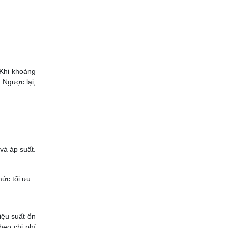
 Khi khoảng
 Ngược lại,
và áp suất.
mức tối ưu.
hiệu suất ổn
heo chi phí