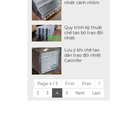
nhiệt cánh nhôm
Quy trình kỹ thuật
chế tạo bộ trao đổi
nhiệt
Lưu ý khi chế tạo
dàn trao đổi nhiệt
Calorifer
Page 4 / 5
First
Prev
1
2
3
4
5
Next
Last