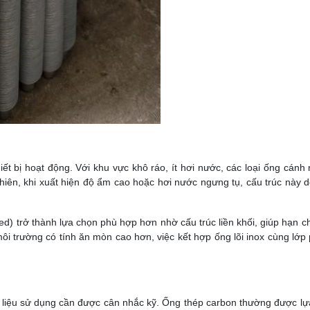
hiết bị hoạt động. Với khu vực khô ráo, ít hơi nước, các loại ống cán
hiên, khi xuất hiện độ ẩm cao hoặc hơi nước ngưng tụ, cấu trúc này d
) trở thành lựa chọn phù hợp hơn nhờ cấu trúc liền khối, giúp hạn ch
môi trường có tính ăn mòn cao hơn, việc kết hợp ống lõi inox cùng lớp
vật liệu sử dụng cần được cân nhắc kỹ. Ống thép carbon thường được l