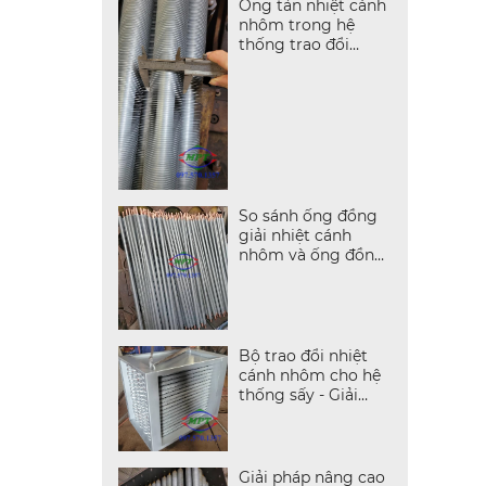
Ống tản nhiệt cánh
nhôm trong hệ
thống trao đổi
nhiệt công nghiệp
So sánh ống đồng
giải nhiệt cánh
nhôm và ống đồng
nguyên khối
Bộ trao đổi nhiệt
cánh nhôm cho hệ
thống sấy - Giải
pháp tối ưu hoá
truyền nhiệt
Giải pháp nâng cao