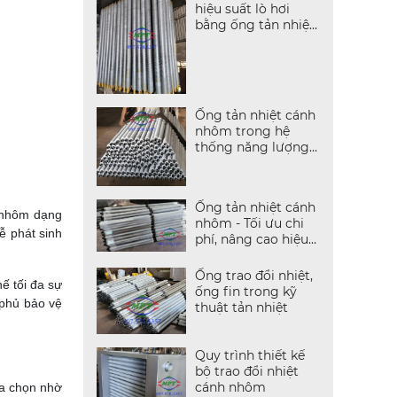
hiệu suất lò hơi
bằng ống tản nhiệt
cánh nhôm
Ống tản nhiệt cánh
nhôm trong hệ
thống năng lượng
mặt trời
Ống tản nhiệt cánh
h nhôm dạng
nhôm - Tối ưu chi
ễ phát sinh
phí, nâng cao hiệu
suất làm mát
Ống trao đổi nhiệt,
ế tối đa sự
ống fin trong kỹ
 phủ bảo vệ
thuật tản nhiệt
Quy trình thiết kế
bộ trao đổi nhiệt
cánh nhôm
ựa chọn nhờ