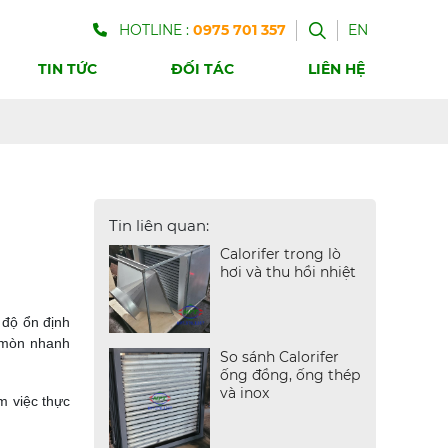
HOTLINE :
0975 701 357
EN
TIN TỨC
ĐỐI TÁC
LIÊN HỆ
Tin liên quan:
Calorifer trong lò
hơi và thu hồi nhiệt
 độ ổn định
n mòn nhanh
So sánh Calorifer
ống đồng, ống thép
và inox
m việc thực