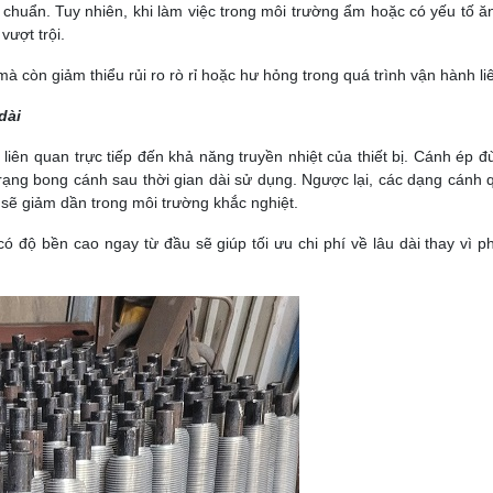
u chuẩn. Tuy nhiên, khi làm việc trong môi trường ẩm hoặc có yếu tố ă
ượt trội.
mà còn giảm thiểu rủi ro rò rỉ hoặc hư hỏng trong quá trình vận hành liê
dài
ên quan trực tiếp đến khả năng truyền nhiệt của thiết bị. Cánh ép đ
 trạng bong cánh sau thời gian dài sử dụng. Ngược lại, các dạng cánh 
 sẽ giảm dần trong môi trường khắc nghiệt.
có độ bền cao ngay từ đầu sẽ giúp tối ưu chi phí về lâu dài thay vì ph