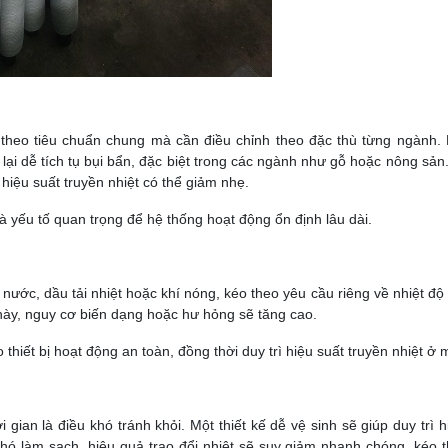
 theo tiêu chuẩn chung mà cần điều chỉnh theo đặc thù từng ngành.
lại dễ tích tụ bụi bẩn, đặc biệt trong các ngành như gỗ hoặc nông sản.
 hiệu suất truyền nhiệt có thể giảm nhẹ.
à yếu tố quan trọng để hệ thống hoạt động ổn định lâu dài.
ước, dầu tải nhiệt hoặc khí nóng, kéo theo yêu cầu riêng về nhiệt độ 
 này, nguy cơ biến dạng hoặc hư hỏng sẽ tăng cao.
thiết bị hoạt động an toàn, đồng thời duy trì hiệu suất truyền nhiệt ở 
 gian là điều khó tránh khỏi. Một thiết kế dễ vệ sinh sẽ giúp duy trì 
khó làm sạch, hiệu quả trao đổi nhiệt sẽ suy giảm nhanh chóng, kéo t