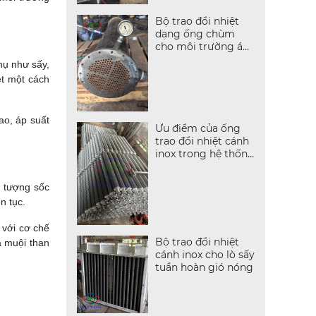
Bộ trao đổi nhiệt
dạng ống chùm
cho môi trường áp
suất cao
hụ như sấy,
ệt một cách
ao, áp suất
Ưu điểm của ống
trao đổi nhiệt cánh
inox trong hệ thống
hơi nóng
n tượng sốc
n tục.
 với cơ chế
Bộ trao đổi nhiệt
à muội than
cánh inox cho lò sấy
tuần hoàn gió nóng