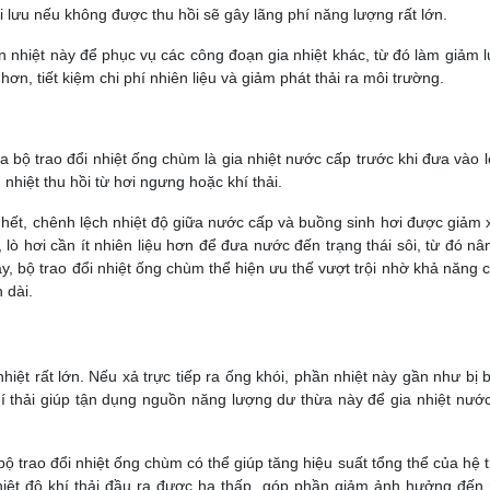
i lưu nếu không được thu hồi sẽ gây lãng phí năng lượng rất lớn.
ần nhiệt này để phục vụ các công đoạn gia nhiệt khác, từ đó làm giảm 
ơn, tiết kiệm chi phí nhiên liệu và giảm phát thải ra môi trường.
bộ trao đổi nhiệt ống chùm là gia nhiệt nước cấp trước khi đưa vào l
nhiệt thu hồi từ hơi ngưng hoặc khí thải.
ớc hết, chênh lệch nhiệt độ giữa nước cấp và buồng sinh hơi được giảm 
, lò hơi cần ít nhiên liệu hơn để đưa nước đến trạng thái sôi, từ đó nâ
, bộ trao đổi nhiệt ống chùm thể hiện ưu thế vượt trội nhờ khả năng c
 dài.
iệt rất lớn. Nếu xả trực tiếp ra ống khói, phần nhiệt này gần như bị 
khí thải giúp tận dụng nguồn năng lượng dư thừa này để gia nhiệt nướ
bộ trao đổi nhiệt ống chùm có thể giúp tăng hiệu suất tổng thể của hệ 
hiệt độ khí thải đầu ra được hạ thấp, góp phần giảm ảnh hưởng đến