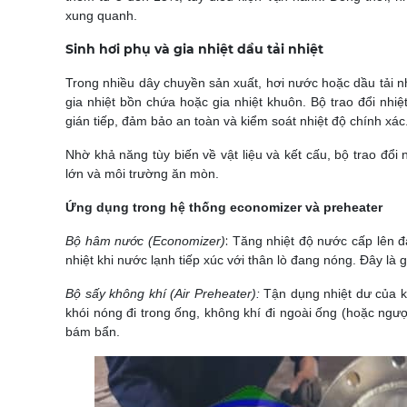
xung quanh.
Sinh hơi phụ và gia nhiệt dầu tải nhiệt
Trong nhiều dây chuyền sản xuất, hơi nước hoặc dầu tải n
gia nhiệt bồn chứa hoặc gia nhiệt khuôn. Bộ trao đổi nhi
gián tiếp, đảm bảo an toàn và kiểm soát nhiệt độ chính xác
Nhờ khả năng tùy biến về vật liệu và kết cấu, bộ trao đổi
lớn và môi trường ăn mòn.
Ứng dụng trong hệ thống economizer và preheater
:
Bộ hâm nước (Economizer)
Tăng nhiệt độ nước cấp lên đá
nhiệt khi nước lạnh tiếp xúc với thân lò đang nóng.
Đây là g
Bộ sấy không khí (Air Preheater):
Tận dụng nhiệt dư của kh
k
hói nóng đi trong ống, không khí đi ngoài ống (hoặc ngược
bám bẩn.