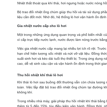
Nhiệt thất thoát qua khí thải, hơi ngưng hoặc nước nóng hồ
Bộ trao đổi nhiệt ống chùm giúp thu hồi và tái sử dụng ph
liệu cần đốt mới. Nhờ đó, hệ thống lò hơi vận hành ổn định h
Gia nhiệt nước cấp cho lò hơi
Một trong những ứng dụng quan trọng và phổ biến nhất của 
vì cấp trực tiếp nước lạnh, nước được làm nóng trước bằng 
Việc gia nhiệt nước cấp mang lại nhiều lợi ích rõ rệt. Trư
hạn chế hiện tượng sốc nhiệt và nứt vỡ vật liệu. Đồng thời
suất sinh hơi và kéo dài tuổi thọ thiết bị.
Trong ứng dụng này
cao, dễ vệ sinh cáu cặn và vận hành ổn định trong thời gian
Thu hồi nhiệt khí thải lò hơi
Khí thải lò hơi sau buồng đốt thường vẫn còn chứa lượng nh
toàn. Việc lắp đặt bộ trao đổi nhiệt ống chùm tại đường 
không khí.
Trong nhiều nhà máy, giải pháp thu hồi nhiệt khí thải bằng 
thêm từ 5 đến 15%, tùy điều kiện vận hành. Đồng thời, n