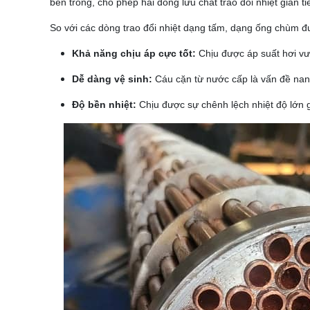
bên trong, cho phép hai dòng lưu chất trao đổi nhiệt gián t
So với các dòng trao đổi nhiệt dạng tấm, dạng ống chùm đư
Khả năng chịu áp cực tốt
:
Chịu được áp suất hơi v
Dễ dàng vệ sinh:
Cáu cặn từ nước cấp là vấn đề nan 
Độ bền nhiệt:
Chịu được sự chênh lệch nhiệt độ lớn g