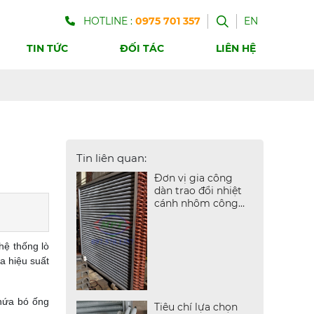
HOTLINE :
0975 701 357
EN
TIN TỨC
ĐỐI TÁC
LIÊN HỆ
Tin liên quan:
Đơn vị gia công
dàn trao đổi nhiệt
cánh nhôm công
nghiệp
hệ thống lò
a hiệu suất
chứa bó ống
Tiêu chí lựa chọn