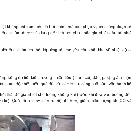
hiệt không chỉ dùng cho lò hơi chính mà còn phục vụ các công đoạn p
ệt ống chùm được sử dụng để sinh hơi phụ hoặc gia nhiệt dầu tải nhi
.
 nhiệt ống chùm có thể đáp ứng tốt các yêu cầu khắt khe về nhiệt độ c
ng kể, giúp tiết kiệm lượng nhiên liệu (than, củi, dầu, gas),
giảm hiệ
iải pháp đặc biệt hiệu quả đối với các lò hơi công suất lớn, vận hành liê
ói thải để gia nhiệt cho luồng không khí trước khi đưa vào buồng đốt
 lại).
Quá trình cháy diễn ra triệt để hơn, giảm thiểu lượng khí CO v