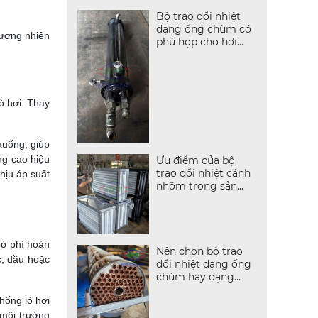
Bộ trao đổi nhiệt
dạng ống chùm có
lượng nhiên
phù hợp cho hơi
nước không?
ò hơi. Thay
xuống, giúp
ng cao hiệu
Ưu điểm của bộ
trao đổi nhiệt cánh
hịu áp suất
nhôm trong sản
xuất
bỏ phí hoàn
Nên chọn bộ trao
c, dầu hoặc
đổi nhiệt dạng ống
chùm hay dạng
tấm?
thống lò hơi
 môi trường