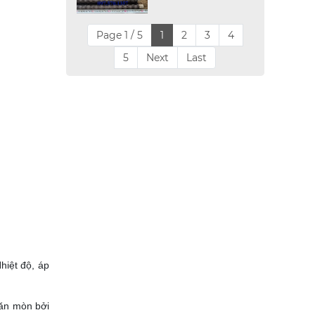
Page 1 / 5
1
2
3
4
5
Next
Last
hiệt độ, áp
 ăn mòn bởi