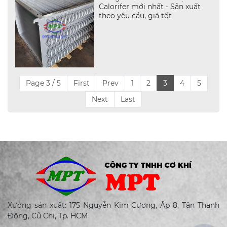
Calorifer mới nhất - Sản xuất
theo yêu cầu, giá tốt
Page 3 / 5
First
Prev
1
2
3
4
5
Next
Last
Xưởng sản xuất: 175 Nguyễn Kim Cương, Ấp 8, Tân Thạnh
Đông, Củ Chi, Tp. HCM