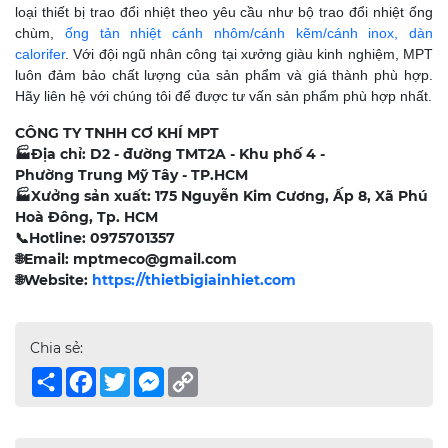
loại thiết bị trao đổi nhiệt theo yêu cầu như bộ trao đổi nhiệt ống
chùm,
ống tản nhiệt cánh nhôm/cánh kẽm/cánh inox, dàn
calorifer
. Với đội ngũ nhân công tại xưởng giàu kinh nghiệm, MPT
luôn đảm bảo chất lượng của sản phẩm và giá thành phù hợp.
Hãy liên hệ với chúng tôi để được tư vấn sản phẩm phù hợp nhất.
CÔNG TY TNHH CƠ KHÍ MPT
🏭
Địa chỉ: D2 - đường TMT2A - Khu phố 4 -
Phường Trung Mỹ Tây - TP.HCM
🏭
Xưởng sản xuất: 175 Nguyễn Kim Cương, Ấp 8, Xã Phú
Hoà Đông, Tp. HCM
📞
Hotline: 0975701357
🌐
Email: mptmeco@gmail.com
🌐
Website:
https://thietbigiainhiet.com
Chia sẻ:
Share
Facebook
Twitter
Messenger
Copy
Link