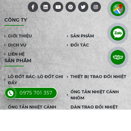
CÔNG TY
GIỚI THIỆU
SẢN PHẨM
DỊCH VỤ
ĐỐI TÁC
LIÊN HỆ
SẢN PHẨM
LÒ ĐỐT RÁC- LÒ ĐỐT GHI
THIẾT BỊ TRAO ĐỔI NHIỆT
ĐẨY
ỐNG TẢN NHIỆT CÁNH
ỐNG TẢN NHIỆT CÁNH
0975 701 357
INOX
NHÔM
ỐNG TẢN NHIỆT CÁNH
DÀN TRAO ĐỔI NHIỆT
KẼM
CALORIFER
DỊCH VỤ