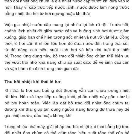
trao đổi nhiệt ống chùm là gia nhiệt nước cấp trước khi đưa vào lò
hơi. Thay vì cấp trực tiếp nước lạnh, nước được làm nóng trước
bằng nhiệt thu hồi từ hơi ngưng hoặc khí thải.
Việc gia nhiệt nước cấp mang lại nhiều lợi ích rõ rệt. Trước hết,
chênh lệch nhiệt độ giữa nước cấp và buồng sinh hơi được giảm
xuống, giúp hạn chế hiện tượng sốc nhiệt và nứt vỡ vật liệu. Đồng
thời, lò hơi cần ít nhiên liệu hơn để đưa nước đến trạng thái sôi,
từ đó nâng cao hiệu suất sinh hơi và kéo dài tuổi thọ thiết
bị.
Trong ứng dụng này, bộ trao đổi nhiệt ống chùm thể hiện ưu
thế vượt trội nhờ khả năng chịu áp suất cao, dễ vệ sinh cáu cặn
và vận hành ổn định trong thời gian dài.
Thu hồi nhiệt khí thải lò hơi
Khí thải lò hơi sau buồng đốt thường vẫn còn chứa lượng nhiệt
rất lớn. Nếu xả trực tiếp ra ống khói, phần nhiệt này gần như bị
bỏ phí hoàn toàn. Việc lắp đặt bộ trao đổi nhiệt ống chùm tại
đường khí thải giúp tận dụng nguồn năng lượng dư thừa này để
gia nhiệt nước, dầu hoặc không khí.
Trong nhiều nhà máy, giải pháp thu hồi nhiệt khí thải bằng bộ trao
đổi nhiệt ống chùm có thể giúp tăng hiệu suất tổng thể của hệ