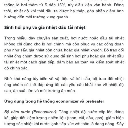
thống lò hơi thêm từ 5 đến 15%, tùy điều kiện vận hành. Đồng
thời, nhiệt độ khí thải đầu ra được hạ thấp, góp phần giảm ảnh
hưởng đến môi trường xung quanh.
Sinh hơi phụ và gia nhiệt dầu tải nhiệt
Trong nhiều dây chuyền sản xuất, hơi nước hoặc dầu tải nhiệt
không chỉ dùng cho lò hơi chính mà còn phục vụ các công đoạn
phụ như sấy, gia nhiệt bồn chứa hoặc gia nhiệt khuôn. Bộ trao đổi
nhiệt ống chùm được sử dụng để sinh hơi phụ hoặc gia nhiệt dầu
tải nhiệt một cách gián tiếp, đảm bảo an toàn và kiểm soát nhiệt
độ chính xác.
Nhờ khả năng tùy biến về vật liệu và kết cấu, bộ trao đổi nhiệt
ống chùm có thể đáp ứng tốt các yêu cầu khắt khe về nhiệt độ
cao, áp suất lớn và môi trường ăn mòn.
Ứng dụng trong hệ thống economizer và preheater
:
Bộ hâm nước (Economizer)
Tăng nhiệt độ nước cấp lên đáng
kể, giúp tiết kiệm lượng nhiên liệu (than, củi, dầu, gas),
giảm hiện
tượng sốc nhiệt khi nước lạnh tiếp xúc với thân lò đang nóng.
Đây