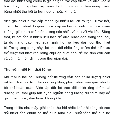
trao đổi nhiệt ống chùm là gia nhiệt nước cấp trước khi đưa vào lò
hơi. Thay vì cấp trực tiếp nước lạnh, nước được làm nóng trước
bằng nhiệt thu hồi từ hơi ngưng hoặc khí thải.
Việc gia nhiệt nước cấp mang lại nhiều lợi ích rõ rệt. Trước hết,
chênh lệch nhiệt độ giữa nước cấp và buồng sinh hơi được giảm
xuống, giúp hạn chế hiện tượng sốc nhiệt và nứt vỡ vật liệu. Đồng
thời, lò hơi cần ít nhiên liệu hơn để đưa nước đến trạng thái sôi,
từ đó nâng cao hiệu suất sinh hơi và kéo dài tuổi thọ thiết
bị.
Trong ứng dụng này, bộ trao đổi nhiệt ống chùm thể hiện ưu
thế vượt trội nhờ khả năng chịu áp suất cao, dễ vệ sinh cáu cặn
và vận hành ổn định trong thời gian dài.
Thu hồi nhiệt khí thải lò hơi
Khí thải lò hơi sau buồng đốt thường vẫn còn chứa lượng nhiệt
rất lớn. Nếu xả trực tiếp ra ống khói, phần nhiệt này gần như bị
bỏ phí hoàn toàn. Việc lắp đặt bộ trao đổi nhiệt ống chùm tại
đường khí thải giúp tận dụng nguồn năng lượng dư thừa này để
gia nhiệt nước, dầu hoặc không khí.
Trong nhiều nhà máy, giải pháp thu hồi nhiệt khí thải bằng bộ trao
đổi nhiệt ống chùm có thể giúp tăng hiệu suất tổng thể của hệ