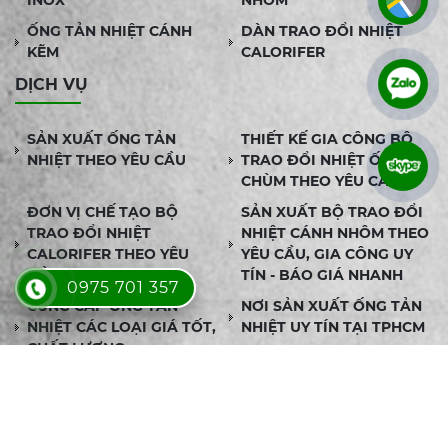
INOX
NHÔM
ỐNG TẢN NHIỆT CÁNH
DÀN TRAO ĐỔI NHIỆT
KẼM
CALORIFER
DỊCH VỤ
SẢN XUẤT ỐNG TẢN
THIẾT KẾ GIA CÔNG BỘ
NHIỆT THEO YÊU CẦU
TRAO ĐỔI NHIỆT ỐNG
CHÙM THEO YÊU CẦU
ĐƠN VỊ CHẾ TẠO BỘ
SẢN XUẤT BỘ TRAO ĐỔI
TRAO ĐỔI NHIỆT
NHIỆT CÁNH NHÔM THEO
CALORIFER THEO YÊU
YÊU CẦU, GIA CÔNG UY
CẦU
TÍN - BÁO GIÁ NHANH
0975 701 357
CUNG CẤP ỐNG TẢN
NƠI SẢN XUẤT ỐNG TẢN
NHIỆT CÁC LOẠI GIÁ TỐT,
NHIỆT UY TÍN TẠI TPHCM
CHẤT LƯỢNG