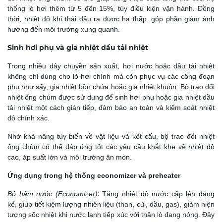
thống lò hơi thêm từ 5 đến 15%, tùy điều kiện vận hành. Đồng
thời, nhiệt độ khí thải đầu ra được hạ thấp, góp phần giảm ảnh
hưởng đến môi trường xung quanh.
Sinh hơi phụ và gia nhiệt dầu tải nhiệt
Trong nhiều dây chuyền sản xuất, hơi nước hoặc dầu tải nhiệt
không chỉ dùng cho lò hơi chính mà còn phục vụ các công đoạn
phụ như sấy, gia nhiệt bồn chứa hoặc gia nhiệt khuôn. Bộ trao đổi
nhiệt ống chùm được sử dụng để sinh hơi phụ hoặc gia nhiệt dầu
tải nhiệt một cách gián tiếp, đảm bảo an toàn và kiểm soát nhiệt
độ chính xác.
Nhờ khả năng tùy biến về vật liệu và kết cấu, bộ trao đổi nhiệt
ống chùm có thể đáp ứng tốt các yêu cầu khắt khe về nhiệt độ
cao, áp suất lớn và môi trường ăn mòn.
Ứng dụng trong hệ thống economizer và preheater
:
Bộ hâm nước (Economizer)
Tăng nhiệt độ nước cấp lên đáng
kể, giúp tiết kiệm lượng nhiên liệu (than, củi, dầu, gas),
giảm hiện
tượng sốc nhiệt khi nước lạnh tiếp xúc với thân lò đang nóng.
Đây