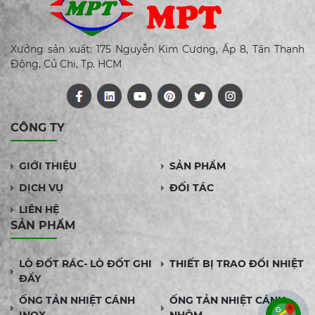
Xưởng sản xuất: 175 Nguyễn Kim Cương, Ấp 8, Tân Thạnh
Đông, Củ Chi, Tp. HCM
CÔNG TY
GIỚI THIỆU
SẢN PHẨM
DỊCH VỤ
ĐỐI TÁC
LIÊN HỆ
SẢN PHẨM
LÒ ĐỐT RÁC- LÒ ĐỐT GHI
THIẾT BỊ TRAO ĐỔI NHIỆT
ĐẨY
ỐNG TẢN NHIỆT CÁNH
ỐNG TẢN NHIỆT CÁNH