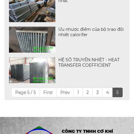
nhất
Ưu nhược điểm của bộ trao đổi
nhiệt calorifer
HỆ SỐ TRUYỀN NHIỆT - HEAT
TRANSFER COEFFICIENT
Page 5 / 5
First
Prev
1
2
3
4
5