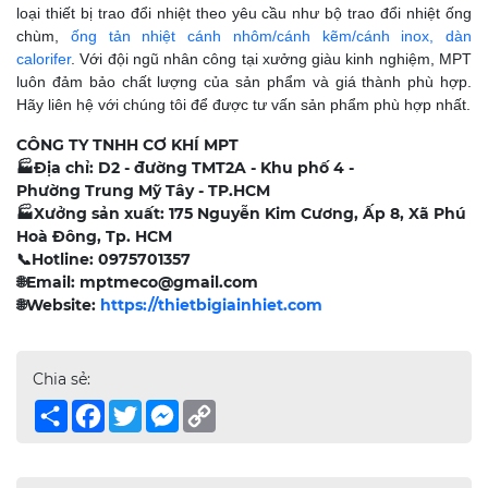
loại thiết bị trao đổi nhiệt theo yêu cầu như bộ trao đổi nhiệt ống
chùm,
ống tản nhiệt cánh nhôm/cánh kẽm/cánh inox, dàn
calorifer
. Với đội ngũ nhân công tại xưởng giàu kinh nghiệm, MPT
luôn đảm bảo chất lượng của sản phẩm và giá thành phù hợp.
Hãy liên hệ với chúng tôi để được tư vấn sản phẩm phù hợp nhất.
CÔNG TY TNHH CƠ KHÍ MPT
🏭
Địa chỉ: D2 - đường TMT2A - Khu phố 4 -
Phường Trung Mỹ Tây - TP.HCM
🏭
Xưởng sản xuất: 175 Nguyễn Kim Cương, Ấp 8, Xã Phú
Hoà Đông, Tp. HCM
📞
Hotline: 0975701357
🌐
Email: mptmeco@gmail.com
🌐
Website:
https://thietbigiainhiet.com
Chia sẻ:
Share
Facebook
Twitter
Messenger
Copy
Link