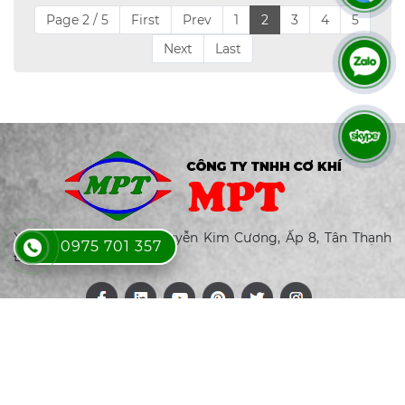
Page 2 / 5
First
Prev
1
2
3
4
5
Next
Last
Xưởng sản xuất: 175 Nguyễn Kim Cương, Ấp 8, Tân Thạnh
0975 701 357
Đông, Củ Chi, Tp. HCM
CÔNG TY
GIỚI THIỆU
SẢN PHẨM