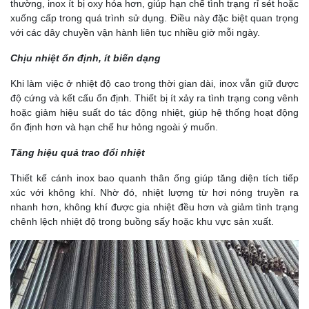
thường, inox ít bị oxy hóa hơn, giúp hạn chế tình trạng rỉ sét hoặc
xuống cấp trong quá trình sử dụng. Điều này đặc biệt quan trọng
với các dây chuyền vận hành liên tục nhiều giờ mỗi ngày.
Chịu nhiệt ổn định, ít biến dạng
Khi làm việc ở nhiệt độ cao trong thời gian dài, inox vẫn giữ được
độ cứng và kết cấu ổn định. Thiết bị ít xảy ra tình trạng cong vênh
hoặc giảm hiệu suất do tác động nhiệt, giúp hệ thống hoạt động
ổn định hơn và hạn chế hư hỏng ngoài ý muốn.
Tăng hiệu quả trao đổi nhiệt
Thiết kế cánh inox bao quanh thân ống giúp tăng diện tích tiếp
xúc với không khí. Nhờ đó, nhiệt lượng từ hơi nóng truyền ra
nhanh hơn, không khí được gia nhiệt đều hơn và giảm tình trạng
chênh lệch nhiệt độ trong buồng sấy hoặc khu vực sản xuất.