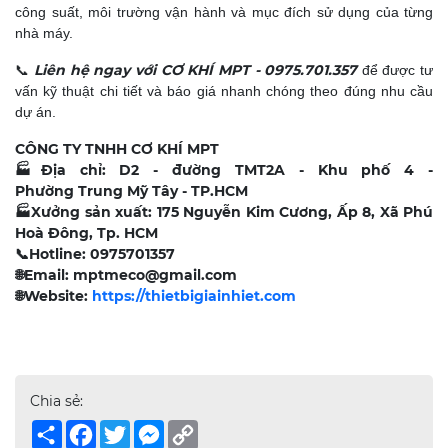
công suất, môi trường vận hành và mục đích sử dụng của từng
nhà máy.
Liên hệ ngay với CƠ KHÍ MPT - 0975.701.357
📞
để được tư
vấn kỹ thuật chi tiết và báo giá nhanh chóng theo đúng nhu cầu
dự án.
CÔNG TY TNHH CƠ KHÍ MPT
🏭
Địa chỉ: D2 - đường TMT2A - Khu phố 4 -
Phường Trung Mỹ Tây - TP.HCM
🏭
Xưởng sản xuất: 175 Nguyễn Kim Cương, Ấp 8, Xã Phú
Hoà Đông, Tp. HCM
📞
Hotline: 0975701357
🌐
Email: mptmeco@gmail.com
🌐
Website:
https://thietbigiainhiet.com
Chia sẻ:
Share
Facebook
Twitter
Messenger
Copy
Link