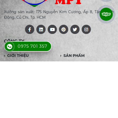
Xưởng sản xuất: 175 Nguyễn Kim Cương, Ấp 8, Tân Thạnh
Đông, Củ Chi, Tp. HCM
CÔNG TY
0975 701 357
GIỚI THIỆU
SẢN PHẨM
DỊCH VỤ
ĐỐI TÁC
LIÊN HỆ
SẢN PHẨM
LÒ ĐỐT RÁC- LÒ ĐỐT GHI
THIẾT BỊ TRAO ĐỔI NHIỆT
ĐẨY
ỐNG TẢN NHIỆT CÁNH
ỐNG TẢN NHIỆT CÁNH
INOX
NHÔM