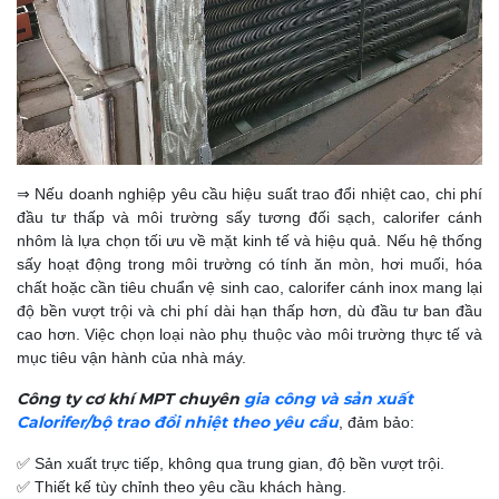
⇒ Nếu doanh nghiệp yêu cầu hiệu suất trao đổi nhiệt cao, chi phí
đầu tư thấp và môi trường sấy tương đối sạch, calorifer cánh
nhôm là lựa chọn tối ưu về mặt kinh tế và hiệu quả.
Nếu hệ thống
sấy hoạt động trong môi trường có tính ăn mòn, hơi muối, hóa
chất hoặc cần tiêu chuẩn vệ sinh cao, calorifer cánh inox mang lại
độ bền vượt trội và chi phí dài hạn thấp hơn, dù đầu tư ban đầu
cao hơn.
Việc chọn loại nào phụ thuộc vào môi trường thực tế và
mục tiêu vận hành của nhà máy.
Công ty cơ khí MPT chuyên
gia công và sản xuất
Calorifer/bộ trao đổi nhiệt theo yêu cầu
, đảm bảo:
✅ Sản xuất trực tiếp, không qua trung gian, độ bền vượt trội.
✅ Thiết kế tùy chỉnh theo yêu cầu khách hàng.