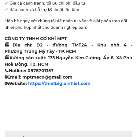
✅ Giá cả cạnh tranh, tối ưu chi phí đầu tư.
✅ Bảo hành và hỗ trợ kỹ thuật tận tâm.
Liên hệ ngay với chúng tôi để nhận tư vấn về giải pháp trao đổi
nhiệt phù hợp nhất cho doanh nghiệp bạn:
CÔNG TY TNHH CƠ KHÍ MPT
🏭
Địa chỉ: D2 - đường TMT2A - Khu phố 4 -
Phường Trung Mỹ Tây - TP.HCM
🏭
Xưởng sản xuất: 175 Nguyễn Kim Cương, Ấp 8, Xã Phú
Hoà Đông, Tp. HCM
📞
Hotline: 0975701357
🌐
Email: mptmeco@gmail.com
🌐
Website:
https://thietbigiainhiet.com