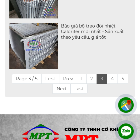
Báo giá bộ trao đổi nhiệt
Calorifer mới nhất - Sản xuất
theo yêu cầu, giá tốt
Page 3 / 5
First
Prev
1
2
3
4
5
Next
Last