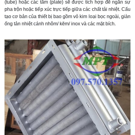
(tube) hoặc các tấm (plate) sẽ được tích hợp để ngăn sự
pha trộn hoặc tiếp xúc trực tiếp giữa các chất tải nhiệt. Cấu
tạo cơ bản của thiết bị bao gồm vỏ kim loại bọc ngoài, giàn
ống tản nhiệt cánh nhôm/ kẽm/ inox và các mặt bích.