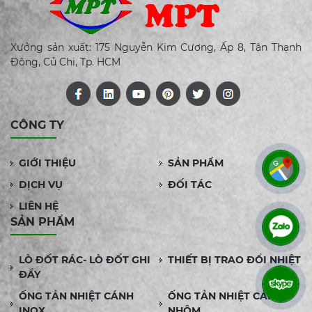
Xưởng sản xuất: 175 Nguyễn Kim Cương, Ấp 8, Tân Thạnh
Đông, Củ Chi, Tp. HCM
CÔNG TY
GIỚI THIỆU
SẢN PHẨM
DỊCH VỤ
ĐỐI TÁC
LIÊN HỆ
SẢN PHẨM
LÒ ĐỐT RÁC- LÒ ĐỐT GHI
THIẾT BỊ TRAO ĐỔI NHIỆT
ĐẨY
ỐNG TẢN NHIỆT CÁNH
ỐNG TẢN NHIỆT CÁNH
INOX
NHÔM