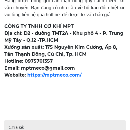
Hàng được đóng gói cẩn thận đúng quy cách trước khi
vận chuyển. Bạn đang có nhu cầu về bộ trao đổi nhiệt xin
vui lòng liên hệ qua hotline để được tư vấn báo giá.
CÔNG TY TNHH CƠ KHÍ MPT
Địa chỉ: D2 - đường TMT2A - Khu phố 4 - P. Trung
Mỹ Tây - Q.12 -TP.HCM
Xưởng sản xuất: 175 Nguyễn Kim Cương, Ấp 8,
Tân Thạnh Đông, Củ Chi, Tp. HCM
Hotline: 0975701357
Email: mptmeco@gmail.com
Website:
https://mptmeco.com/
Chia sẻ: