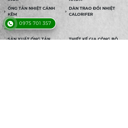
ỐNG TẢN NHIỆT CÁNH
DÀN TRAO ĐỔI NHIỆT
KẼM
CALORIFER
0975 701 357
DỊCH VỤ
SẢN XUẤT ỐNG TẢN
THIẾT KẾ GIA CÔNG BỘ
NHIỆT THEO YÊU CẦU
TRAO ĐỔI NHIỆT ỐNG
CHÙM THEO YÊU CẦU
ĐƠN VỊ CHẾ TẠO BỘ
SẢN XUẤT BỘ TRAO ĐỔI
TRAO ĐỔI NHIỆT
NHIỆT CÁNH NHÔM THEO
CALORIFER THEO YÊU
YÊU CẦU, GIA CÔNG UY
CẦU
TÍN - BÁO GIÁ NHANH
CUNG CẤP ỐNG TẢN
NƠI SẢN XUẤT ỐNG TẢN
NHIỆT CÁC LOẠI GIÁ TỐT,
NHIỆT UY TÍN TẠI TPHCM
CHẤT LƯỢNG