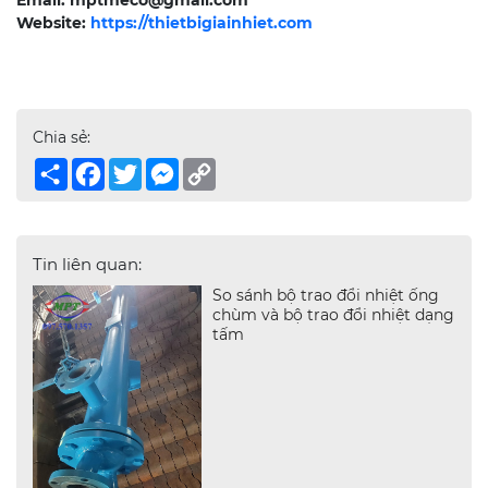
Email: mptmeco@gmail.com
Website:
https://thietbigiainhiet.com
Chia sẻ:
Share
Facebook
Twitter
Messenger
Copy
Link
Tin liên quan:
So sánh bộ trao đổi nhiệt ống
chùm và bộ trao đổi nhiệt dạng
tấm