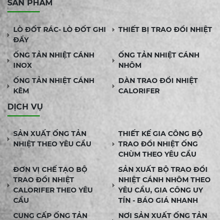
SẢN PHẨM
LÒ ĐỐT RÁC- LÒ ĐỐT GHI
THIẾT BỊ TRAO ĐỔI NHIỆT
ĐẨY
ỐNG TẢN NHIỆT CÁNH
ỐNG TẢN NHIỆT CÁNH
INOX
NHÔM
ỐNG TẢN NHIỆT CÁNH
DÀN TRAO ĐỔI NHIỆT
KẼM
CALORIFER
DỊCH VỤ
SẢN XUẤT ỐNG TẢN
THIẾT KẾ GIA CÔNG BỘ
NHIỆT THEO YÊU CẦU
TRAO ĐỔI NHIỆT ỐNG
CHÙM THEO YÊU CẦU
ĐƠN VỊ CHẾ TẠO BỘ
SẢN XUẤT BỘ TRAO ĐỔI
TRAO ĐỔI NHIỆT
NHIỆT CÁNH NHÔM THEO
CALORIFER THEO YÊU
YÊU CẦU, GIA CÔNG UY
CẦU
TÍN - BÁO GIÁ NHANH
CUNG CẤP ỐNG TẢN
NƠI SẢN XUẤT ỐNG TẢN