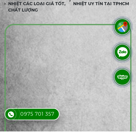
NHIỆT CÁC LOẠI GIÁ TỐT,
NHIỆT UY TÍN TẠI TPHCM
CHẤT LƯỢNG
0975 701 357