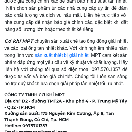
được gia công chính xác để đảm bảo hiệu suất tản nhiệt.​
Nên chọn sản phẩm từ các nhà cung cấp uy tín để đảm
bảo chất lượng và dịch vụ hậu mãi.​ Liên hệ trực tiếp với
nhà cung cấp để nhận báo giá chính xác, đặc biệt khi đặt
hàng số lượng lớn hoặc theo thiết kế riêng.
Cơ khí MPT
chuyên sản xuất chế tạo ống đồng giải nhiệt
và các loại ống tản nhiệt khác. Với kinh nghiệm nhiều năm
trong lĩnh vực
sản xuất thiết bị giải nhiệt
, MPT cam kết sản
phẩm đáp ứng mọi yêu cầu về kỹ thuật và chất lượng. Hãy
liên hệ với chúng tôi qua số điện thoại 097.570.1357 để
được tư vấn và báo giá chi tiết. Chúng tôi luôn sẵn sàng
hỗ trợ quý khách lựa chọn giải pháp tản nhiệt tối ưu nhất.
CÔNG TY TNHH CƠ KHÍ MPT
Địa chỉ: D2 - đường TMT2A - Khu phố 4 - P. Trung Mỹ Tây
- Q.12 -TP.HCM
Xưởng sản xuất: 175 Nguyễn Kim Cương, Ấp 8, Tân
Thạnh Đông, Củ Chi, Tp. HCM
Hotline: 0975701357