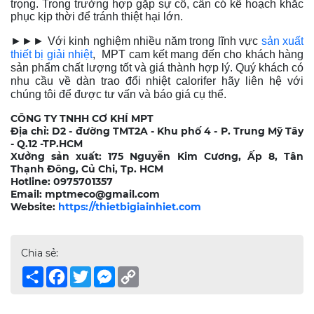
trọng. Trong trường hợp gặp sự cố, cần có kế hoạch khắc
phục kịp thời để tránh thiệt hại lớn.
►►► Với kinh nghiệm nhiều năm trong lĩnh vực
sản xuất
thiết bị giải nhiệt
, MPT cam kết mang đến cho khách hàng
sản phẩm chất lượng tốt và giá thành hợp lý. Quý khách có
nhu cầu về dàn trao đổi nhiệt calorifer hãy liên hệ với
chúng tôi để được tư vấn và báo giá cụ thể.
CÔNG TY TNHH CƠ KHÍ MPT
Địa chỉ: D2 - đường TMT2A - Khu phố 4 - P. Trung Mỹ Tây
- Q.12 -TP.HCM
Xưởng sản xuất: 175 Nguyễn Kim Cương, Ấp 8, Tân
Thạnh Đông, Củ Chi, Tp. HCM
Hotline: 0975701357
Email: mptmeco@gmail.com
Website:
https://thietbigiainhiet.com
Chia sẻ:
Share
Facebook
Twitter
Messenger
Copy
Link