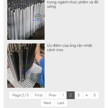
trong ngành thực phẩm và đồ
uống
Ưu điểm của ống tản nhiệt
cánh inox
Page 2 / 5
First
Prev
1
2
3
4
5
Next
Last