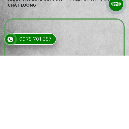
CHẤT LƯỢNG
0975 701 357