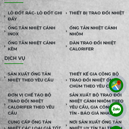
LÒ ĐỐT RÁC- LÒ ĐỐT GHI
THIẾT BỊ TRAO ĐỔI NHIỆT
ĐẨY
ỐNG TẢN NHIỆT CÁNH
ỐNG TẢN NHIỆT CÁNH
INOX
NHÔM
ỐNG TẢN NHIỆT CÁNH
DÀN TRAO ĐỔI NHIỆT
KẼM
CALORIFER
DỊCH VỤ
SẢN XUẤT ỐNG TẢN
THIẾT KẾ GIA CÔNG BỘ
NHIỆT THEO YÊU CẦU
TRAO ĐỔI NHIỆT ỐNG
CHÙM THEO YÊU CẦU
ĐƠN VỊ CHẾ TẠO BỘ
SẢN XUẤT BỘ TRAO ĐỔI
TRAO ĐỔI NHIỆT
NHIỆT CÁNH NHÔM THEO
CALORIFER THEO YÊU
YÊU CẦU, GIA CÔNG UY
CẦU
TÍN - BÁO GIÁ NHANH
CUNG CẤP ỐNG TẢN
NƠI SẢN XUẤT ỐNG TẢN
NHIỆT CÁC LOẠI GIÁ TỐT,
NHIỆT UY TÍN TẠI TPHCM