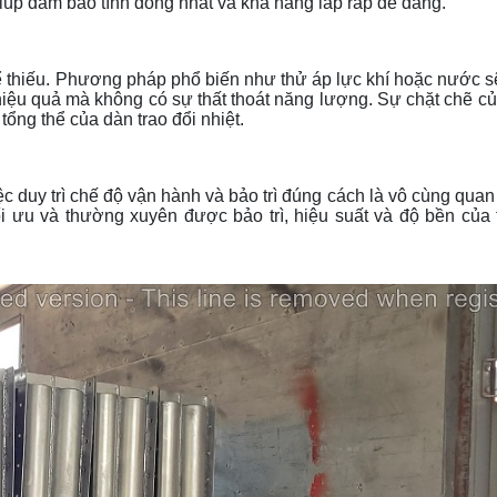
úp đảm bảo tính đồng nhất và khả năng lắp ráp dễ dàng.
thể thiếu. Phương pháp phổ biến như thử áp lực khí hoặc nước s
g hiệu quả mà không có sự thất thoát năng lượng. Sự chặt chẽ c
 tổng thể của dàn trao đổi nhiệt.
iệc duy trì chế độ vận hành và bảo trì đúng cách là vô cùng quan
ối ưu và thường xuyên được bảo trì, hiệu suất và độ bền của t