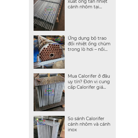
xuất ống tản nhiệt
cánh nhôm tại
TP.Hồ Chí Minh
Ứng dụng bộ trao
đổi nhiệt ống chùm
trong lò hơi – nồi
hơi
Mua Calorifer ở đâu
uy tín? Đơn vị cung
cấp Calorifer giá
tốt, hỗ trợ kĩ thuật
So sánh Calorifer
cánh nhôm và cánh
inox