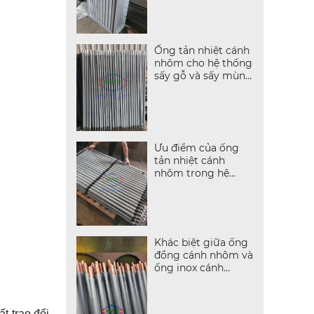
Ống tản nhiệt cánh
nhôm cho hệ thống
sấy gỗ và sấy mùn
cưa biomass
Ưu điểm của ống
tản nhiệt cánh
nhôm trong hệ
thống sấy thực
phẩm
Khác biệt giữa ống
đồng cánh nhôm và
ống inox cánh
nhôm
t trao đổi