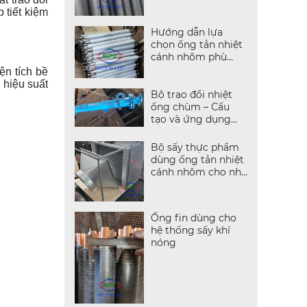
 tiết kiệm
Hướng dẫn lựa
chọn ống tản nhiệt
cánh nhôm phù
hợp với các dự án
ện tích bề
công nghiệp
 hiệu suất
Bộ trao đổi nhiệt
ống chùm – Cấu
tạo và ứng dụng
trong công nghiệp
Bộ sấy thực phẩm
dùng ống tản nhiệt
cánh nhôm cho nhà
máy nông sản
Ống fin dùng cho
hệ thống sấy khí
nóng