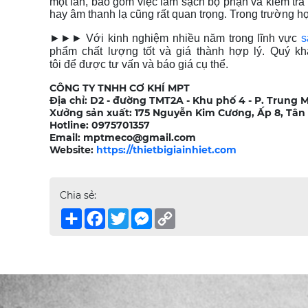
một lần, bao gồm việc làm sạch bộ phận và kiểm tra 
hay âm thanh lạ cũng rất quan trọng. Trong trường hợ
►►► Với kinh nghiệm nhiều năm trong lĩnh vực
s
phẩm chất lượng tốt và giá thành hợp lý. Quý khá
tôi để được tư vấn và báo giá cụ thể.
CÔNG TY TNHH CƠ KHÍ MPT
Địa chỉ: D2 - đường TMT2A - Khu phố 4 - P. Trung M
Xưởng sản xuất: 175 Nguyễn Kim Cương, Ấp 8, Tân
Hotline: 0975701357
Email: mptmeco@gmail.com
Website:
https://thietbigiainhiet.com
Chia sẻ:
Share
Facebook
Twitter
Messenger
Copy
Link