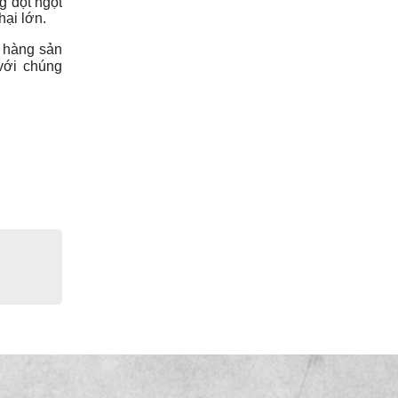
g đột ngột
hại lớn.
 hàng sản
 với chúng