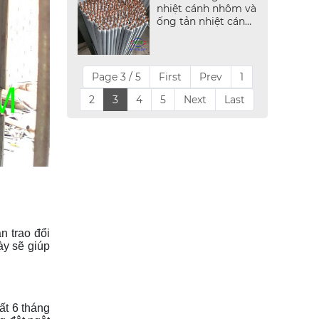
nhiệt cánh nhôm và
ống tản nhiệt cánh
kẽm
Page 3 / 5
First
Prev
1
2
3
4
5
Next
Last
n trao đổi
ày sẽ giúp
ất 6 tháng