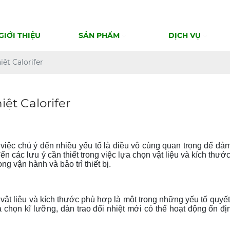
GIỚI THIỆU
SẢN PHẨM
DỊCH VỤ
iệt Calorifer
iệt Calorifer
 việc chú ý đến nhiều yếu tố là điều vô cùng quan trọng để đả
 các lưu ý cần thiết trong việc lựa chọn vật liệu và kích thước,
ng vận hành và bảo trì thiết bị.
ọn vật liệu và kích thước phù hợp là một trong những yếu tố quyế
ựa chọn kĩ lưỡng, dàn trao đổi nhiệt mới có thể hoạt động ổn đị