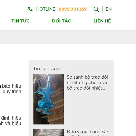
HOTLINE :
0975 701 357
EN
TIN TỨC
ĐỐI TÁC
LIÊN HỆ
Tin liên quan:
So sánh bộ trao đổi
nhiệt ống chùm và
m bảo hiệu
bộ trao đổi nhiệt
 quy trình
dạng tấm
t định hiệu
nh và hiệu
Đơn vị gia công sản