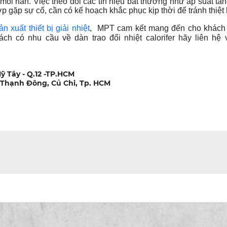
mối hàn. Việc theo dõi các tín hiệu bất thường như áp suất tăn
p gặp sự cố, cần có kế hoạch khắc phục kịp thời để tránh thiệt 
ản xuất thiết bị giải nhiệt
, MPT cam kết mang đến cho khách
ch có nhu cầu về dàn trao đổi nhiệt calorifer hãy liên hệ
ỹ Tây - Q.12 -TP.HCM
 Thạnh Đông, Củ Chi, Tp. HCM