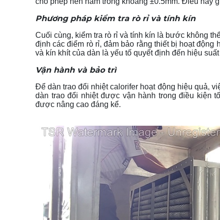
cho phép nên nằm trong khoảng ±0.5mm. Điều này gi
Phương pháp kiểm tra rò rỉ và tính kín
Cuối cùng, kiểm tra rò rỉ và tính kín là bước không 
định các điểm rò rỉ, đảm bảo rằng thiết bị hoạt độn
và kín khít của dàn là yếu tố quyết định đến hiệu suất
Vận hành và bảo trì
Để dàn trao đổi nhiệt calorifer hoạt động hiệu quả, v
dàn trao đổi nhiệt được vận hành trong điều kiện t
được nâng cao đáng kể.