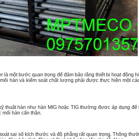
ifer là một bước quan trọng để đảm bảo rằng thiết bị hoạt động h
a mối hàn và kiểm soát chất lượng phải được thực hiện một c
c kỹ thuật hàn như hàn MIG hoặc TIG thường được áp dụng để 
c mối hàn cẩn thận.
 soát sai số kích thước và độ phẳng rất quan trọng. Thông thườ