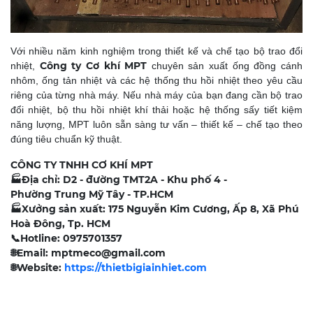
Với nhiều năm kinh nghiệm trong thiết kế và chế tạo bộ trao đổi
Công ty Cơ khí MPT
nhiệt,
chuyên sản xuất ống đồng cánh
nhôm, ống tản nhiệt và các hệ thống thu hồi nhiệt theo yêu cầu
riêng của từng nhà máy. Nếu nhà máy của bạn đang cần bộ trao
đổi nhiệt, bộ thu hồi nhiệt khí thải hoặc hệ thống sấy tiết kiệm
năng lượng, MPT luôn sẵn sàng tư vấn – thiết kế – chế tạo theo
đúng tiêu chuẩn kỹ thuật.
CÔNG TY TNHH CƠ KHÍ MPT
🏭
Địa chỉ: D2 - đường TMT2A - Khu phố 4 -
Phường Trung Mỹ Tây - TP.HCM
🏭
Xưởng sản xuất: 175 Nguyễn Kim Cương, Ấp 8, Xã Phú
Hoà Đông, Tp. HCM
📞
Hotline: 0975701357
🌐
Email: mptmeco@gmail.com
🌐
Website:
https://thietbigiainhiet.com