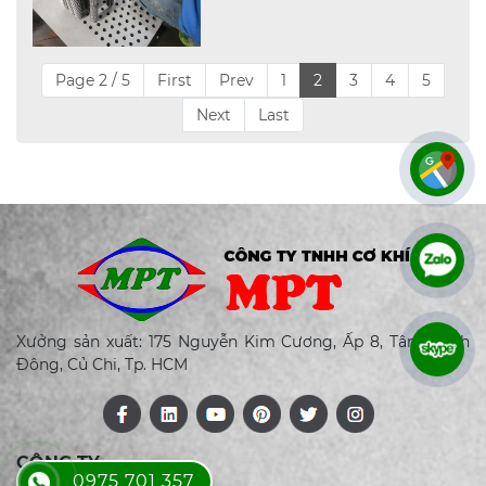
Page 2 / 5
First
Prev
1
2
3
4
5
Next
Last
Xưởng sản xuất: 175 Nguyễn Kim Cương, Ấp 8, Tân Thạnh
Đông, Củ Chi, Tp. HCM
CÔNG TY
0975 701 357