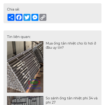
Chia sẻ:
Share
Facebook
Twitter
Messenger
Copy
Link
Tin liên quan:
Mua ống tản nhiệt cho lò hơi ở
đâu uy tín?
So sánh ống tản nhiệt phi 34 và
phi 27