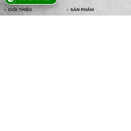
GIỚI THIỆU
SẢN PHẨM
DỊCH VỤ
ĐỐI TÁC
LIÊN HỆ
SẢN PHẨM
LÒ ĐỐT RÁC- LÒ ĐỐT GHI
THIẾT BỊ TRAO ĐỔI NHIỆT
ĐẨY
ỐNG TẢN NHIỆT CÁNH
ỐNG TẢN NHIỆT CÁNH
INOX
NHÔM
ỐNG TẢN NHIỆT CÁNH
DÀN TRAO ĐỔI NHIỆT
KẼM
CALORIFER
DỊCH VỤ
SẢN XUẤT ỐNG TẢN
THIẾT KẾ GIA CÔNG BỘ
NHIỆT THEO YÊU CẦU
TRAO ĐỔI NHIỆT ỐNG
CHÙM THEO YÊU CẦU