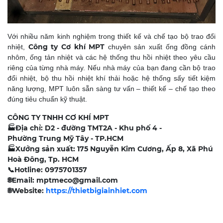
Với nhiều năm kinh nghiệm trong thiết kế và chế tạo bộ trao đổi
Công ty Cơ khí MPT
nhiệt,
chuyên sản xuất ống đồng cánh
nhôm, ống tản nhiệt và các hệ thống thu hồi nhiệt theo yêu cầu
riêng của từng nhà máy. Nếu nhà máy của bạn đang cần bộ trao
đổi nhiệt, bộ thu hồi nhiệt khí thải hoặc hệ thống sấy tiết kiệm
năng lượng, MPT luôn sẵn sàng tư vấn – thiết kế – chế tạo theo
đúng tiêu chuẩn kỹ thuật.
CÔNG TY TNHH CƠ KHÍ MPT
🏭
Địa chỉ: D2 - đường TMT2A - Khu phố 4 -
Phường Trung Mỹ Tây - TP.HCM
🏭
Xưởng sản xuất: 175 Nguyễn Kim Cương, Ấp 8, Xã Phú
Hoà Đông, Tp. HCM
📞
Hotline: 0975701357
🌐
Email: mptmeco@gmail.com
🌐
Website:
https://thietbigiainhiet.com