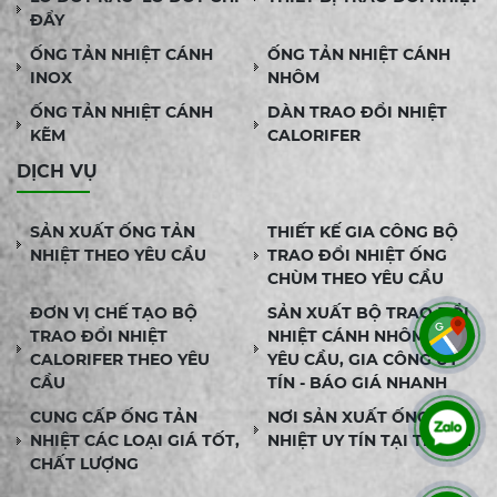
ĐẨY
ỐNG TẢN NHIỆT CÁNH
ỐNG TẢN NHIỆT CÁNH
INOX
NHÔM
ỐNG TẢN NHIỆT CÁNH
DÀN TRAO ĐỔI NHIỆT
KẼM
CALORIFER
DỊCH VỤ
SẢN XUẤT ỐNG TẢN
THIẾT KẾ GIA CÔNG BỘ
NHIỆT THEO YÊU CẦU
TRAO ĐỔI NHIỆT ỐNG
CHÙM THEO YÊU CẦU
ĐƠN VỊ CHẾ TẠO BỘ
SẢN XUẤT BỘ TRAO ĐỔI
TRAO ĐỔI NHIỆT
NHIỆT CÁNH NHÔM THEO
CALORIFER THEO YÊU
YÊU CẦU, GIA CÔNG UY
CẦU
TÍN - BÁO GIÁ NHANH
CUNG CẤP ỐNG TẢN
NƠI SẢN XUẤT ỐNG TẢN
NHIỆT CÁC LOẠI GIÁ TỐT,
NHIỆT UY TÍN TẠI TPHCM
CHẤT LƯỢNG