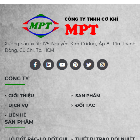
Xưởng sản xuất: 175 Nguyễn Kim Cương, Ấp 8, Tân Thạnh
Đông, Củ Chi, Tp. HCM
CÔNG TY
GIỚI THIỆU
SẢN PHẨM
DỊCH VỤ
ĐỐI TÁC
LIÊN HỆ
SẢN PHẨM
LÒ ĐỐT RÁC- LÒ ĐỐT GHI
THIẾT BỊ TRAO ĐỔI NHIỆT