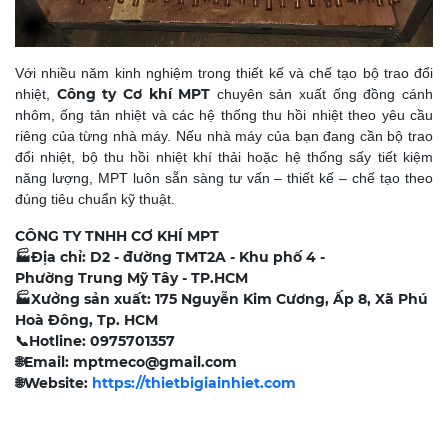
Với nhiều năm kinh nghiệm trong thiết kế và chế tạo bộ trao đổi
Công ty Cơ khí MPT
nhiệt,
chuyên sản xuất ống đồng cánh
nhôm, ống tản nhiệt và các hệ thống thu hồi nhiệt theo yêu cầu
riêng của từng nhà máy. Nếu nhà máy của bạn đang cần bộ trao
đổi nhiệt, bộ thu hồi nhiệt khí thải hoặc hệ thống sấy tiết kiệm
năng lượng, MPT luôn sẵn sàng tư vấn – thiết kế – chế tạo theo
đúng tiêu chuẩn kỹ thuật.
CÔNG TY TNHH CƠ KHÍ MPT
🏭
Địa chỉ: D2 - đường TMT2A - Khu phố 4 -
Phường Trung Mỹ Tây - TP.HCM
🏭
Xưởng sản xuất: 175 Nguyễn Kim Cương, Ấp 8, Xã Phú
Hoà Đông, Tp. HCM
📞
Hotline: 0975701357
🌐
Email: mptmeco@gmail.com
🌐
Website:
https://thietbigiainhiet.com