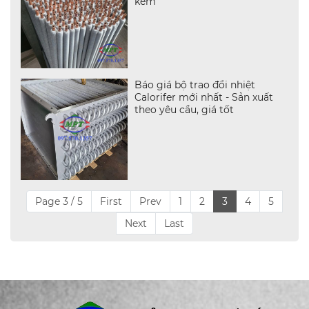
kẽm
Báo giá bộ trao đổi nhiệt
Calorifer mới nhất - Sản xuất
theo yêu cầu, giá tốt
Page 3 / 5
First
Prev
1
2
3
4
5
Next
Last