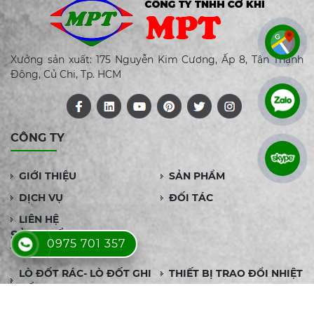
Xưởng sản xuất: 175 Nguyễn Kim Cương, Ấp 8, Tân Thạnh
Đông, Củ Chi, Tp. HCM
CÔNG TY
GIỚI THIỆU
SẢN PHẨM
DỊCH VỤ
ĐỐI TÁC
LIÊN HỆ
SẢN PHẨM
0975 701 357
LÒ ĐỐT RÁC- LÒ ĐỐT GHI
THIẾT BỊ TRAO ĐỔI NHIỆT
ĐẨY
ỐNG TẢN NHIỆT CÁNH
ỐNG TẢN NHIỆT CÁNH